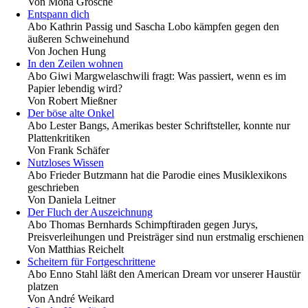
Von
Mona Grosche
Entspann dich
Abo
Kathrin Passig und Sascha Lobo kämpfen gegen den
äußeren Schweinehund
Von
Jochen Hung
In den Zeilen wohnen
Abo
Giwi Margwelaschwili fragt: Was passiert, wenn es im
Papier lebendig wird?
Von
Robert Mießner
Der böse alte Onkel
Abo
Lester Bangs, Amerikas bester Schriftsteller, konnte nur
Plattenkritiken
Von
Frank Schäfer
Nutzloses Wissen
Abo
Frieder Butzmann hat die Parodie eines Musiklexikons
geschrieben
Von
Daniela Leitner
Der Fluch der Auszeichnung
Abo
Thomas Bernhards Schimpftiraden gegen Jurys,
Preisverleihungen und Preisträger sind nun erstmalig erschienen
Von
Matthias Reichelt
Scheitern für Fortgeschrittene
Abo
Enno Stahl läßt den American Dream vor unserer Haustür
platzen
Von
André Weikard