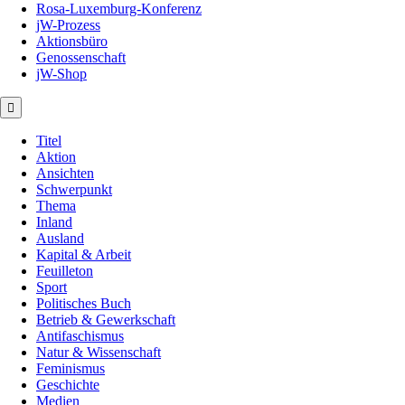
Rosa-Luxemburg-Konferenz
jW-Prozess
Aktionsbüro
Genossenschaft
jW-Shop
Titel
Aktion
Ansichten
Schwerpunkt
Thema
Inland
Ausland
Kapital & Arbeit
Feuilleton
Sport
Politisches Buch
Betrieb & Gewerkschaft
Antifaschismus
Natur & Wissenschaft
Feminismus
Geschichte
Medien