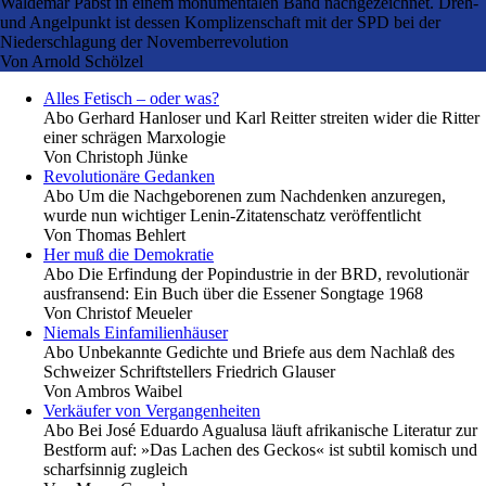
Waldemar Pabst in einem monumentalen Band nachgezeichnet. Dreh-
und Angelpunkt ist dessen Komplizenschaft mit der SPD bei der
Niederschlagung der Novemberrevolution
Von
Arnold Schölzel
Alles Fetisch – oder was?
Abo
Gerhard Hanloser und Karl Reitter streiten wider die Ritter
einer schrägen Marxologie
Von
Christoph Jünke
Revolutionäre Gedanken
Abo
Um die Nachgeborenen zum Nachdenken anzuregen,
wurde nun wichtiger Lenin-Zitatenschatz veröffentlicht
Von
Thomas Behlert
Her muß die Demokratie
Abo
Die Erfindung der Popindustrie in der BRD, revolutionär
ausfransend: Ein Buch über die Essener Songtage 1968
Von
Christof Meueler
Niemals Einfamilienhäuser
Abo
Unbekannte Gedichte und Briefe aus dem Nachlaß des
Schweizer Schriftstellers Friedrich Glauser
Von
Ambros Waibel
Verkäufer von Vergangenheiten
Abo
Bei José Eduardo Agualusa läuft afrikanische Literatur zur
Bestform auf: »Das Lachen des Geckos« ist subtil komisch und
scharfsinnig zugleich