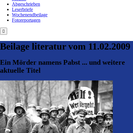
Abgeschrieben
Leserbriefe
Wochenendbeilage
Fotoreportagen
Beilage
literatur
vom 11.02.2009
Ein Mörder namens Pabst ... und weitere
aktuelle Titel