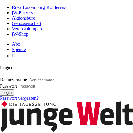
Zum
Rosa-Luxemburg-Konferenz
Inhalt
jW-Prozess
der
Aktionsbüro
Seite
Genossenschaft
Veranstaltungen
jW-Shop
Abo
Spende
Login
Benutzername
Passwort
Login
Passwort vergessen?