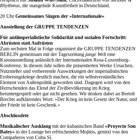
Rhythmus
, die mangelnde Kunstfreiheit in Deutschland.
20 Uhr
Gemeinsames Singen der »Internationale«
Ausstellung der GRUPPE TENDENZEN
Für antiimperialistische Solidarität und sozialen Fortschritt:
Abrüsten statt Aufrüsten
Zum sechsten Mal in Folge organisiert die GRUPPE TENDENZEN
BERLIN gemeinsam mit der Tageszeitung
junge Welt
eine
Kunstausstellung anlässlich der Internationalen Rosa-Luxemburg-
Konferenz. In diesem Jahr sollen die präsentierten Werke Ursachen,
Nutznießer und verheerende Auswirkungen der imperialistischen
Eroberungskriege deutlich machen, die ein selbstverständliches
Element von Außenpolitik geworden sind. Dagegen wird von den
Herrschenden das Elend der Zivilbevölkerung im Krieg
heruntergespielt oder gar nicht gesehen. Wir denken dabei an Bertolt
Brechts aufklärendes Wort: »Der Krieg ist kein Gesetz der Natur, und
der Friede ist kein Geschenk.«
Abschlussfete
Musikalischer Ausklang
mit der kubanischen Band
»Proyecto Son
Batey«
in der Lounge bei ­erfrischenden Mojitos, gemixt von den
Compañeros von Cuba Sí.