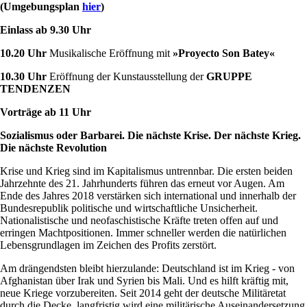
(Umgebungsplan
hier
)
Einlass ab 9.30 Uhr
10.20 Uhr
Musikalische Eröffnung mit
»Proyecto Son Batey«
10.30 Uhr
Eröffnung der Kunstausstellung der
GRUPPE
TENDENZEN
Vorträge ab 11 Uhr
Sozialismus oder Barbarei. Die nächste Krise. Der nächste Krieg.
Die nächste Revolution
Krise und Krieg sind im Kapitalismus untrennbar. Die ersten beiden
Jahrzehnte des 21. Jahrhunderts führen das erneut vor Augen. Am
Ende des Jahres 2018 verstärken sich international und innerhalb der
Bundesrepublik politische und wirtschaftliche Unsicherheit.
Nationalistische und neofaschistische Kräfte treten offen auf und
erringen Machtpositionen. Immer schneller werden die natürlichen
Lebensgrundlagen im Zeichen des Profits zerstört.
Am drängendsten bleibt hierzulande: Deutschland ist im Krieg - von
Afghanistan über Irak und Syrien bis Mali. Und es hilft kräftig mit,
neue Kriege vorzubereiten. Seit 2014 geht der deutsche Militäretat
durch die Decke, langfristig wird eine militärische Auseinandersetzung