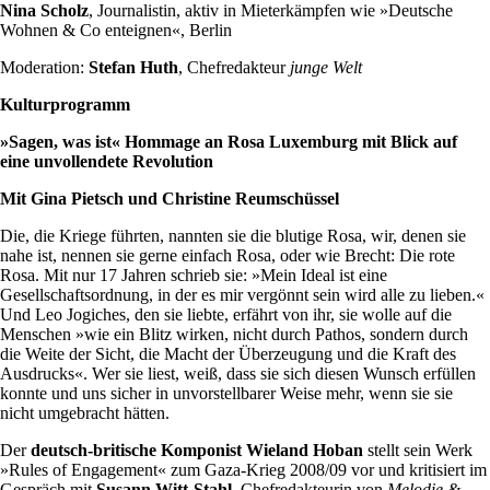
Nina Scholz
, Journalistin, aktiv in Mieterkämpfen wie »Deutsche
Wohnen & Co enteignen«, Berlin
Moderation:
Stefan Huth
, Chefredakteur
junge Welt
Kulturprogramm
»Sagen, was ist« Hommage an Rosa Luxemburg mit Blick auf
eine unvollendete Revolution
Mit
Gina Pietsch
und
Christine Reumschüssel
Die, die Kriege führten, nannten sie die blutige Rosa, wir, denen sie
nahe ist, nennen sie gerne einfach Rosa, oder wie Brecht: Die rote
Rosa. Mit nur 17 Jahren schrieb sie: »Mein Ideal ist eine
Gesellschaftsordnung, in der es mir vergönnt sein wird alle zu lieben.«
Und Leo Jogiches, den sie liebte, erfährt von ihr, sie wolle auf die
Menschen »wie ein Blitz wirken, nicht durch Pathos, sondern durch
die Weite der Sicht, die Macht der Überzeugung und die Kraft des
Ausdrucks«. Wer sie liest, weiß, dass sie sich diesen Wunsch erfüllen
konnte und uns sicher in unvorstellbarer Weise mehr, wenn sie sie
nicht umgebracht hätten.
Der
deutsch-britische Komponist
Wieland Hoban
stellt sein Werk
»Rules of Engagement« zum Gaza-Krieg 2008/09 vor und kritisiert im
Gespräch mit
Susann Witt-Stahl
, Chefredakteurin von
Melodie &