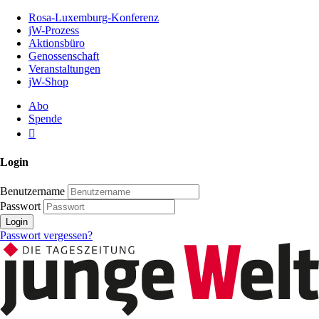
Zum
Rosa-Luxemburg-Konferenz
Inhalt
jW-Prozess
der
Aktionsbüro
Seite
Genossenschaft
Veranstaltungen
jW-Shop
Abo
Spende
Login
Benutzername
Passwort
Login
Passwort vergessen?