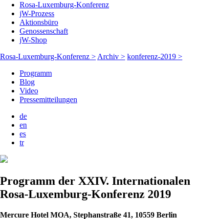
Rosa-Luxemburg-Konferenz
jW-Prozess
Aktionsbüro
Genossenschaft
jW-Shop
Rosa-Luxemburg-Konferenz >
Archiv >
konferenz-2019 >
Programm
Blog
Video
Pressemitteilungen
de
en
es
tr
Programm der XXIV. Internationalen
Rosa-Luxemburg-Konferenz 2019
Mercure Hotel MOA, Stephanstraße 41, 10559 Berlin