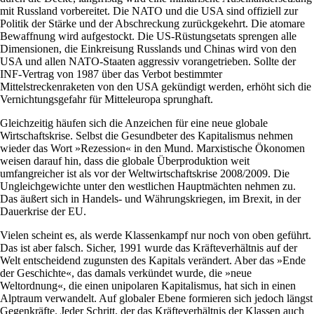
mit Russland vorbereitet. Die NATO und die USA sind offiziell zur
Politik der Stärke und der Abschreckung zurückgekehrt. Die atomare
Bewaffnung wird aufgestockt. Die US-Rüstungsetats sprengen alle
Dimensionen, die Einkreisung Russlands und Chinas wird von den
USA und allen NATO-Staaten aggressiv vorangetrieben. Sollte der
INF-Vertrag von 1987 über das Verbot bestimmter
Mittelstreckenraketen von den USA gekündigt werden, erhöht sich die
Vernichtungsgefahr für Mitteleuropa sprunghaft.
Gleichzeitig häufen sich die Anzeichen für eine neue globale
Wirtschaftskrise. Selbst die Gesundbeter des Kapitalismus nehmen
wieder das Wort »Rezession« in den Mund. Marxistische Ökonomen
weisen darauf hin, dass die globale Überproduktion weit
umfangreicher ist als vor der Weltwirtschaftskrise 2008/2009. Die
Ungleichgewichte unter den westlichen Hauptmächten nehmen zu.
Das äußert sich in Handels- und Währungskriegen, im Brexit, in der
Dauerkrise der EU.
Vielen scheint es, als werde Klassenkampf nur noch von oben geführt.
Das ist aber falsch. Sicher, 1991 wurde das Kräfteverhältnis auf der
Welt entscheidend zugunsten des Kapitals verändert. Aber das »Ende
der Geschichte«, das damals verkündet wurde, die »neue
Weltordnung«, die einen unipolaren Kapitalismus, hat sich in einen
Alptraum verwandelt. Auf globaler Ebene formieren sich jedoch längst
Gegenkräfte. Jeder Schritt, der das Kräfteverhältnis der Klassen auch