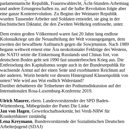
parlamentarische Republik, Frauenwahlrecht, Acht-Stunden-Arbeitstag
und andere Errungenschaften zu, auf die halbe Revolution folgte aber
eine ganze Konterrevolution. Zu Beginn der Weimarer Republik
wurden Tausender Arbeiter und Soldaten ermordet, sie ging in der
faschistischen Diktatur, die den Zweiten Weltkrieg entfesselte, unter.
Dem ersten großen Völkermord waren fast 20 Jahre lang endlose
Kolonialkriege um die Neuaufteilung der Welt vorausgegangen, dem
zweiten der bewaffnete Aufmarsch gegen die Sowjetunion. Nach 1989
begann weltweit erneut eine Ära neokolonialer Feldzüge des Westens,
die NATO setzte die Einkreisung Russlands und Chinas fort, von
deutschem Boden geht seit 1990 fast ununterbrochen Krieg aus. Die
Entfesselung des Kapitalismus sorgte auch in der Bundesrepublik für
wachsende Armut auf der einen Seite und exorbitanten Reichtum auf
der anderen. Worin besteht vor diesem Hintergrund Klassenpolitik von
unten? Wie wird aus Wut endlich Widerstand?
Darüber debattieren die Teilnehmer der Podiumsdiskussion auf der
Internationalen Rosa-Luxemburg-Konferenz 2019.
Ulrich Maurer,
ehem. Landesvorsitzender der SPD Baden-
Württemberg, Mitbegründer der Partei Die Linke
Jan von Hagen
, Gewerkschaftssekretär, bei Verdi-NRW für
Krankenhäuser zuständig
Lena Kreymann
, Bundesvorsitzende der Sozialistischen Deutschen
Arbeiterjugend (SDAJ)