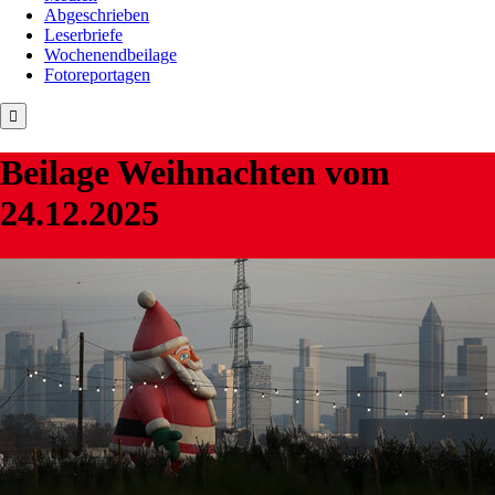
Abgeschrieben
Leserbriefe
Wochenendbeilage
Fotoreportagen
Beilage
Weihnachten
vom
24.12.2025