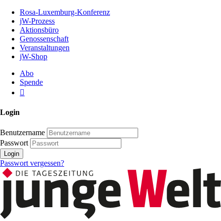
Zum
Rosa-Luxemburg-Konferenz
Inhalt
jW-Prozess
der
Aktionsbüro
Seite
Genossenschaft
Veranstaltungen
jW-Shop
Abo
Spende
Login
Benutzername
Passwort
Login
Passwort vergessen?