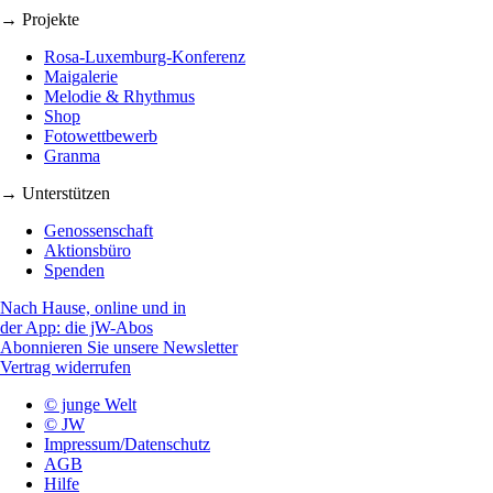
→ Projekte
Rosa-Luxemburg-Konferenz
Maigalerie
Melodie & Rhythmus
Shop
Fotowettbewerb
Granma
→ Unterstützen
Genossenschaft
Aktionsbüro
Spenden
Nach Hause, online und in
der App: die jW-Abos
Abonnieren Sie unsere Newsletter
Vertrag widerrufen
© junge Welt
© JW
Impressum/Datenschutz
AGB
Hilfe