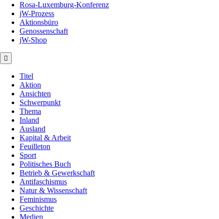
Rosa-Luxemburg-Konferenz
jW-Prozess
Aktionsbüro
Genossenschaft
jW-Shop
Titel
Aktion
Ansichten
Schwerpunkt
Thema
Inland
Ausland
Kapital & Arbeit
Feuilleton
Sport
Politisches Buch
Betrieb & Gewerkschaft
Antifaschismus
Natur & Wissenschaft
Feminismus
Geschichte
Medien