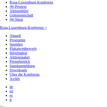
Rosa-Luxemburg-Konferenz
jW-Prozess
Aktionsbüro
Genossenschaft
jW-Shop
Rosa-Luxemburg-Konferenz >
Aktuell
Programm
Spenden
Plakatwettbewerb
Information
Aktionspaket
Pressebereich
Standanmeldung
Downloads
Über die Konferenz
Archiv
de
en
es
tr