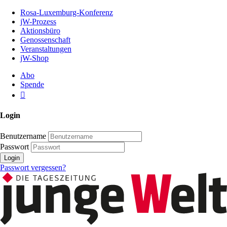
Zum
Rosa-Luxemburg-Konferenz
Inhalt
jW-Prozess
der
Aktionsbüro
Seite
Genossenschaft
Veranstaltungen
jW-Shop
Abo
Spende
Login
Benutzername
Passwort
Login
Passwort vergessen?