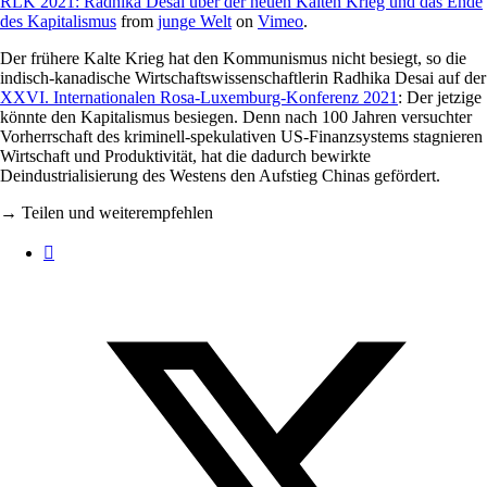
RLK 2021: Radhika Desai über der neuen Kalten Krieg und das Ende
des Kapitalismus
from
junge Welt
on
Vimeo
.
Der frühere Kalte Krieg hat den Kommunismus nicht besiegt, so die
indisch-kanadische Wirtschaftswissenschaftlerin Radhika Desai auf der
XXVI. Internationalen Rosa-Luxemburg-Konferenz 2021
: Der jetzige
könnte den Kapitalismus besiegen. Denn nach 100 Jahren versuchter
Vorherrschaft des kriminell-spekulativen US-Finanzsystems stagnieren
Wirtschaft und Produktivität, hat die dadurch bewirkte
Deindustrialisierung des Westens den Aufstieg Chinas gefördert.
→ Teilen und weiterempfehlen