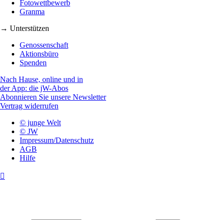
Fotowettbewerb
Granma
→ Unterstützen
Genossenschaft
Aktionsbüro
Spenden
Nach Hause, online und in
der App: die jW-Abos
Abonnieren Sie unsere Newsletter
Vertrag widerrufen
© junge Welt
© JW
Impressum/Datenschutz
AGB
Hilfe