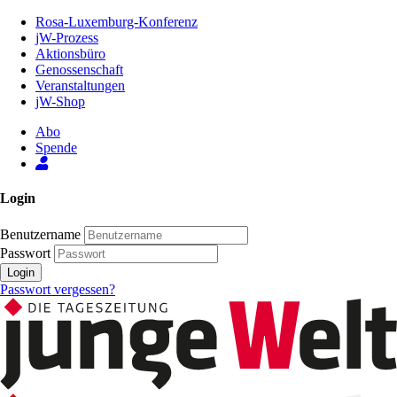
Zum
Rosa-Luxemburg-Konferenz
Inhalt
jW-Prozess
der
Aktionsbüro
Seite
Genossenschaft
Veranstaltungen
jW-Shop
Abo
Spende
Login
Benutzername
Passwort
Login
Passwort vergessen?