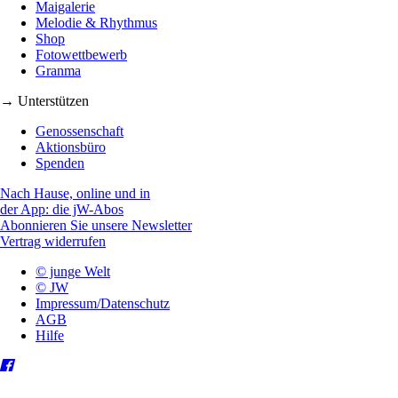
Maigalerie
Melodie & Rhythmus
Shop
Fotowettbewerb
Granma
→ Unterstützen
Genossenschaft
Aktionsbüro
Spenden
Nach Hause, online und in
der App: die jW-Abos
Abonnieren Sie unsere Newsletter
Vertrag widerrufen
© junge Welt
© JW
Impressum/Datenschutz
AGB
Hilfe