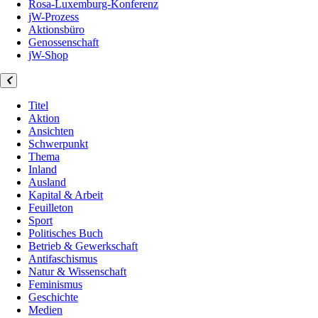
Rosa-Luxemburg-Konferenz
jW-Prozess
Aktionsbüro
Genossenschaft
jW-Shop
Titel
Aktion
Ansichten
Schwerpunkt
Thema
Inland
Ausland
Kapital & Arbeit
Feuilleton
Sport
Politisches Buch
Betrieb & Gewerkschaft
Antifaschismus
Natur & Wissenschaft
Feminismus
Geschichte
Medien