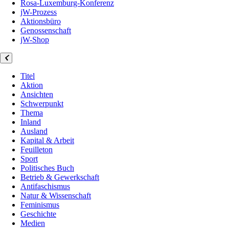
Rosa-Luxemburg-Konferenz
jW-Prozess
Aktionsbüro
Genossenschaft
jW-Shop
Titel
Aktion
Ansichten
Schwerpunkt
Thema
Inland
Ausland
Kapital & Arbeit
Feuilleton
Sport
Politisches Buch
Betrieb & Gewerkschaft
Antifaschismus
Natur & Wissenschaft
Feminismus
Geschichte
Medien