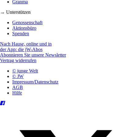
Granma
→ Unterstützen
Genossenschaft
Aktionsbüro
Spenden
Nach Hause, online und in
der App: die jW-Abos
Abonnieren Sie unsere Newsletter
Vertrag widerrufen
© junge Welt
© JW
Impressum/Datenschutz
AGB
Hilfe