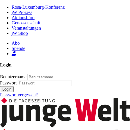
Zum
Rosa-Luxemburg-Konferenz
Inhalt
jW-Prozess
der
Aktionsbüro
Seite
Genossenschaft
Veranstaltungen
jW-Shop
Abo
Spende
Login
Benutzername
Passwort
Login
Passwort vergessen?