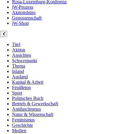
Rosa-Luxemburg-Konferenz
jW-Prozess
Aktionsbüro
Genossenschaft
jW-Shop
Titel
Aktion
Ansichten
Schwerpunkt
Thema
Inland
Ausland
Kapital & Arbeit
Feuilleton
Sport
Politisches Buch
Betrieb & Gewerkschaft
Antifaschismus
Natur & Wissenschaft
Feminismus
Geschichte
Medien