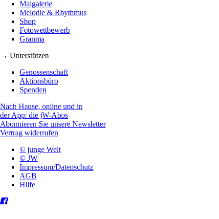
Maigalerie
Melodie & Rhythmus
Shop
Fotowettbewerb
Granma
→ Unterstützen
Genossenschaft
Aktionsbüro
Spenden
Nach Hause, online und in
der App: die jW-Abos
Abonnieren Sie unsere Newsletter
Vertrag widerrufen
© junge Welt
© JW
Impressum/Datenschutz
AGB
Hilfe