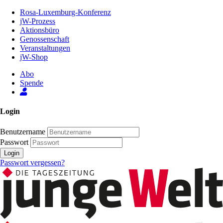
Zum
Rosa-Luxemburg-Konferenz
Inhalt
jW-Prozess
der
Aktionsbüro
Seite
Genossenschaft
Veranstaltungen
jW-Shop
Abo
Spende
Login
Benutzername
Passwort
Login
Passwort vergessen?