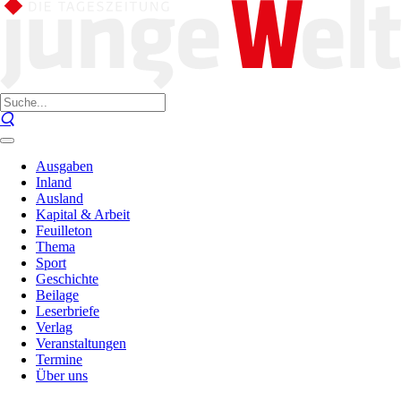
Ausgaben
Inland
Ausland
Kapital & Arbeit
Feuilleton
Thema
Sport
Geschichte
Beilage
Leserbriefe
Verlag
Veranstaltungen
Termine
Über uns