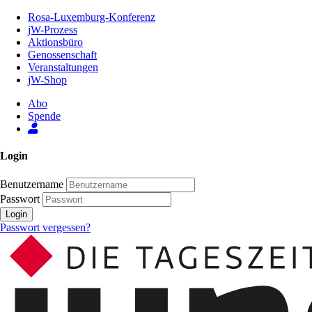
Zum
Rosa-Luxemburg-Konferenz
Inhalt
jW-Prozess
der
Aktionsbüro
Seite
Genossenschaft
Veranstaltungen
jW-Shop
Abo
Spende
Login
Benutzername
Passwort
Login
Passwort vergessen?