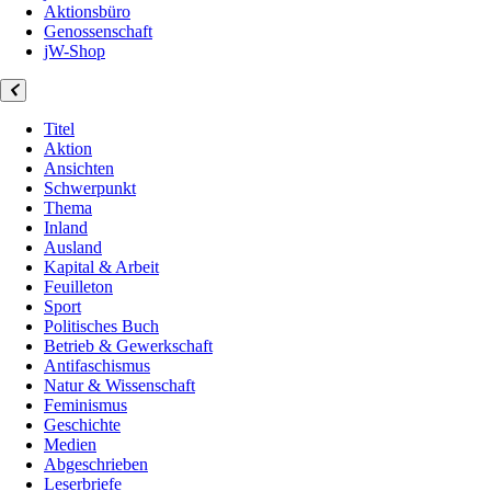
Aktionsbüro
Genossenschaft
jW-Shop
Titel
Aktion
Ansichten
Schwerpunkt
Thema
Inland
Ausland
Kapital & Arbeit
Feuilleton
Sport
Politisches Buch
Betrieb & Gewerkschaft
Antifaschismus
Natur & Wissenschaft
Feminismus
Geschichte
Medien
Abgeschrieben
Leserbriefe