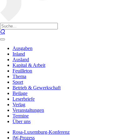
Ausgaben
Inland
Ausland
Kapital & Arbeit
Feuilleton
Thema
Sport
Betrieb & Gewerkschaft
Beilage
Leserbriefe
Verlag
Veranstaltungen
Termine
Über uns
Rosa-Luxemburg-Konferenz
jW-Prozess