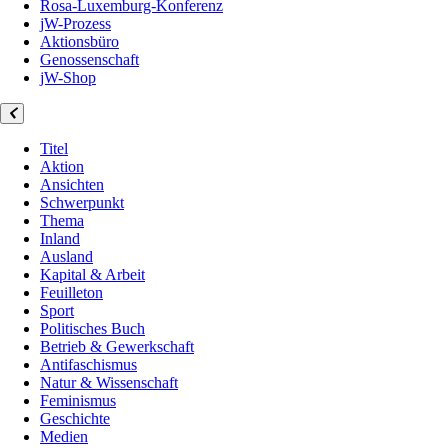
Rosa-Luxemburg-Konferenz
jW-Prozess
Aktionsbüro
Genossenschaft
jW-Shop
Titel
Aktion
Ansichten
Schwerpunkt
Thema
Inland
Ausland
Kapital & Arbeit
Feuilleton
Sport
Politisches Buch
Betrieb & Gewerkschaft
Antifaschismus
Natur & Wissenschaft
Feminismus
Geschichte
Medien