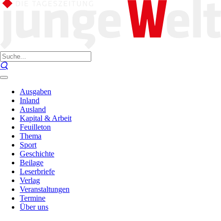
Ausgaben
Inland
Ausland
Kapital & Arbeit
Feuilleton
Thema
Sport
Geschichte
Beilage
Leserbriefe
Verlag
Veranstaltungen
Termine
Über uns