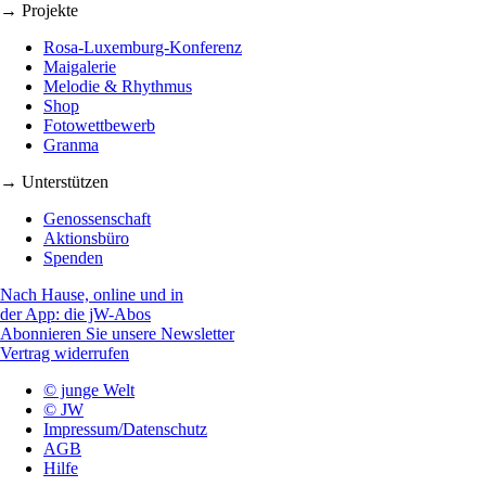
→ Projekte
Rosa-Luxemburg-Konferenz
Maigalerie
Melodie & Rhythmus
Shop
Fotowettbewerb
Granma
→ Unterstützen
Genossenschaft
Aktionsbüro
Spenden
Nach Hause, online und in
der App: die jW-Abos
Abonnieren Sie unsere Newsletter
Vertrag widerrufen
© junge Welt
© JW
Impressum/Datenschutz
AGB
Hilfe