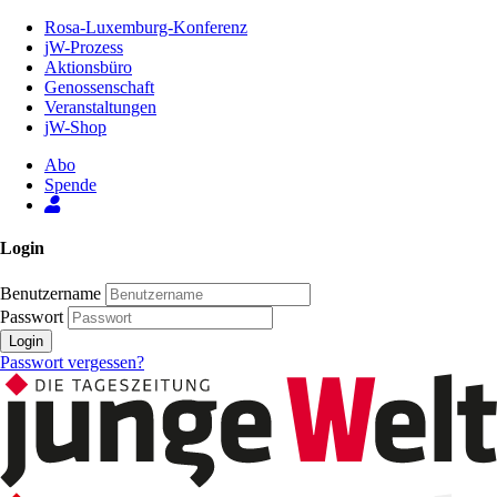
Zum
Rosa-Luxemburg-Konferenz
Inhalt
jW-Prozess
der
Aktionsbüro
Seite
Genossenschaft
Veranstaltungen
jW-Shop
Abo
Spende
Login
Benutzername
Passwort
Login
Passwort vergessen?