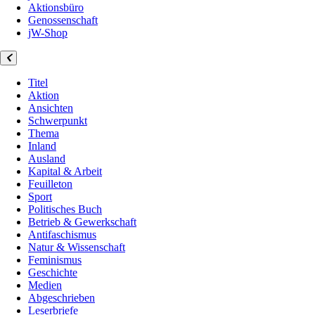
Aktionsbüro
Genossenschaft
jW-Shop
Titel
Aktion
Ansichten
Schwerpunkt
Thema
Inland
Ausland
Kapital & Arbeit
Feuilleton
Sport
Politisches Buch
Betrieb & Gewerkschaft
Antifaschismus
Natur & Wissenschaft
Feminismus
Geschichte
Medien
Abgeschrieben
Leserbriefe