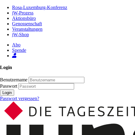
Zum
Rosa-Luxemburg-Konferenz
Inhalt
jW-Prozess
der
Aktionsbüro
Seite
Genossenschaft
Veranstaltungen
jW-Shop
Abo
Spende
Login
Benutzername
Passwort
Login
Passwort vergessen?