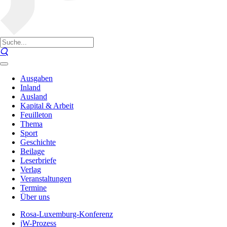
Ausgaben
Inland
Ausland
Kapital & Arbeit
Feuilleton
Thema
Sport
Geschichte
Beilage
Leserbriefe
Verlag
Veranstaltungen
Termine
Über uns
Rosa-Luxemburg-Konferenz
jW-Prozess