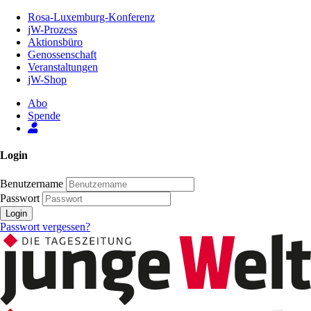
Zum
Rosa-Luxemburg-Konferenz
Inhalt
jW-Prozess
der
Aktionsbüro
Seite
Genossenschaft
Veranstaltungen
jW-Shop
Abo
Spende
Login
Benutzername
Passwort
Login
Passwort vergessen?