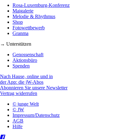
Rosa-Luxemburg-Konferenz
Maigalerie
Melodie & Rhythmus
Shop
Fotowettbewerb
Granma
→ Unterstützen
Genossenschaft
Aktionsbüro
Spenden
Nach Hause, online und in
der App: die jW-Abos
Abonnieren Sie unsere Newsletter
Vertrag widerrufen
© junge Welt
© JW
Impressum/Datenschutz
AGB
Hilfe