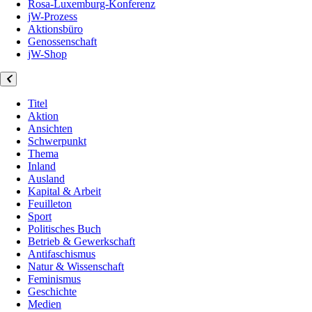
Rosa-Luxemburg-Konferenz
jW-Prozess
Aktionsbüro
Genossenschaft
jW-Shop
Titel
Aktion
Ansichten
Schwerpunkt
Thema
Inland
Ausland
Kapital & Arbeit
Feuilleton
Sport
Politisches Buch
Betrieb & Gewerkschaft
Antifaschismus
Natur & Wissenschaft
Feminismus
Geschichte
Medien