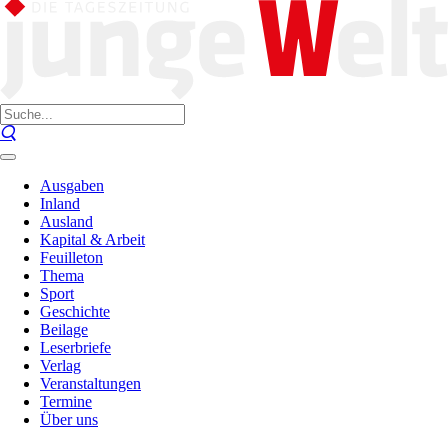
Ausgaben
Inland
Ausland
Kapital & Arbeit
Feuilleton
Thema
Sport
Geschichte
Beilage
Leserbriefe
Verlag
Veranstaltungen
Termine
Über uns