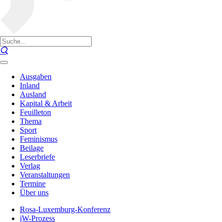
Ausgaben
Inland
Ausland
Kapital & Arbeit
Feuilleton
Thema
Sport
Feminismus
Beilage
Leserbriefe
Verlag
Veranstaltungen
Termine
Über uns
Rosa-Luxemburg-Konferenz
jW-Prozess