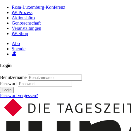
Zum
Rosa-Luxemburg-Konferenz
Inhalt
jW-Prozess
der
Aktionsbüro
Seite
Genossenschaft
Veranstaltungen
jW-Shop
Abo
Spende
Login
Benutzername
Passwort
Login
Passwort vergessen?