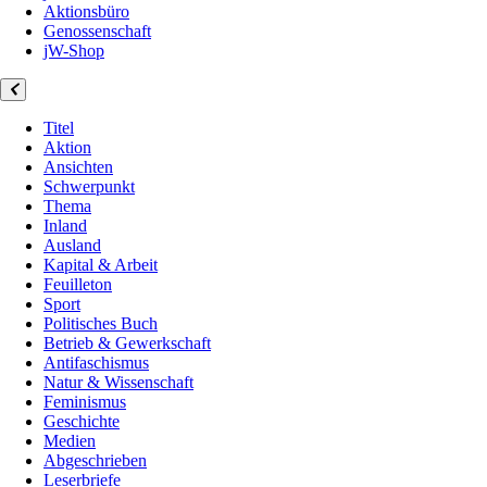
Aktionsbüro
Genossenschaft
jW-Shop
Titel
Aktion
Ansichten
Schwerpunkt
Thema
Inland
Ausland
Kapital & Arbeit
Feuilleton
Sport
Politisches Buch
Betrieb & Gewerkschaft
Antifaschismus
Natur & Wissenschaft
Feminismus
Geschichte
Medien
Abgeschrieben
Leserbriefe