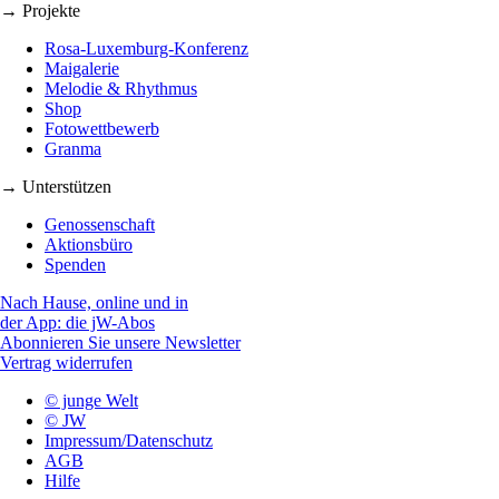
→ Projekte
Rosa-Luxemburg-Konferenz
Maigalerie
Melodie & Rhythmus
Shop
Fotowettbewerb
Granma
→ Unterstützen
Genossenschaft
Aktionsbüro
Spenden
Nach Hause, online und in
der App: die jW-Abos
Abonnieren Sie unsere Newsletter
Vertrag widerrufen
© junge Welt
© JW
Impressum/Datenschutz
AGB
Hilfe