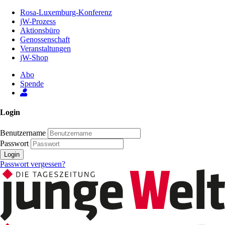
Zum
Rosa-Luxemburg-Konferenz
Inhalt
jW-Prozess
der
Aktionsbüro
Seite
Genossenschaft
Veranstaltungen
jW-Shop
Abo
Spende
Login
Benutzername
Passwort
Login
Passwort vergessen?