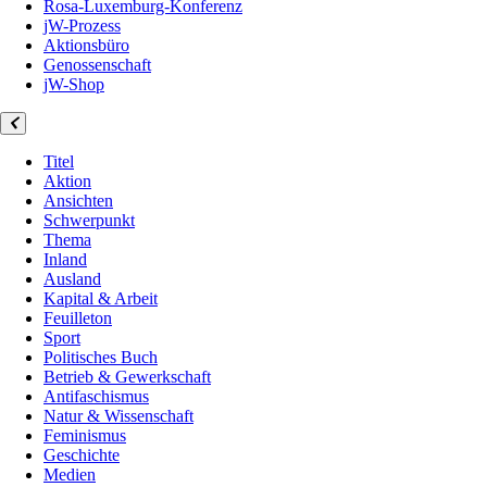
Rosa-Luxemburg-Konferenz
jW-Prozess
Aktionsbüro
Genossenschaft
jW-Shop
Titel
Aktion
Ansichten
Schwerpunkt
Thema
Inland
Ausland
Kapital & Arbeit
Feuilleton
Sport
Politisches Buch
Betrieb & Gewerkschaft
Antifaschismus
Natur & Wissenschaft
Feminismus
Geschichte
Medien