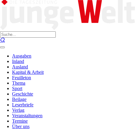
Ausgaben
Inland
Ausland
Kapital & Arbeit
Feuilleton
Thema
Sport
Geschichte
Beilage
Leserbriefe
Verlag
Veranstaltungen
Termine
Über uns