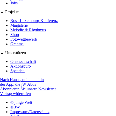
Jobs
→ Projekte
Rosa-Luxemburg-Konferenz
Maigalerie
Melodie & Rhythmus
Shop
Fotowettbewerb
Granma
→ Unterstützen
Genossenschaft
Aktionsbüro
Spenden
Nach Hause, online und in
der App: die jW-Abos
Abonnieren Sie unsere Newsletter
Vertrag widerrufen
© junge Welt
© JW
Impressum/Datenschutz