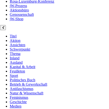
Rosa-Luxemburg-Konferenz
jW-Prozess
Aktionsbüro
Genossenschaft
jW-Shop
Titel
Aktion
Ansichten
Schwerpunkt
Thema
Inland
Ausland
Kapital & Arbeit
Feuilleton
Sport
Politisches Buch
Betrieb & Gewerkschaft
Antifaschismus
Natur & Wissenschaft
Feminismus
Geschichte
Medien