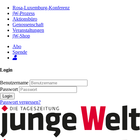
Zum
Rosa-Luxemburg-Konferenz
Inhalt
jW-Prozess
der
Aktionsbüro
Seite
Genossenschaft
Veranstaltungen
jW-Shop
Abo
Spende
Login
Benutzername
Passwort
Login
Passwort vergessen?