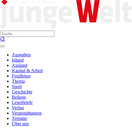
Ausgaben
Inland
Ausland
Kapital & Arbeit
Feuilleton
Thema
Sport
Geschichte
Beilage
Leserbriefe
Verlag
Veranstaltungen
Termine
Über uns