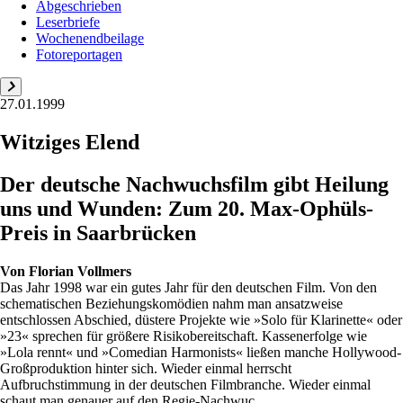
Abgeschrieben
Leserbriefe
Wochenendbeilage
Fotoreportagen
27.01.1999
Witziges Elend
Der deutsche Nachwuchsfilm gibt Heilung
uns und Wunden: Zum 20. Max-Ophüls-
Preis in Saarbrücken
Von
Florian Vollmers
Das Jahr 1998 war ein gutes Jahr für den deutschen Film. Von den
schematischen Beziehungskomödien nahm man ansatzweise
entschlossen Abschied, düstere Projekte wie »Solo für Klarinette« oder
»23« sprechen für größere Risikobereitschaft. Kassenerfolge wie
»Lola rennt« und »Comedian Harmonists« ließen manche Hollywood-
Großproduktion hinter sich. Wieder einmal herrscht
Aufbruchstimmung in der deutschen Filmbranche. Wieder einmal
schaut man genauer auf den Regie-Nachwuc...