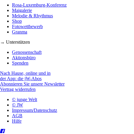
Rosa-Luxemburg-Konferenz
Maigalerie
Melodie & Rhythmus
Shop
Fotowettbewerb
Granma
→ Unterstützen
Genossenschaft
Aktionsbüro
Spenden
Nach Hause, online und in
der App: die jW-Abos
Abonnieren Sie unsere Newsletter
Vertrag widerrufen
© junge Welt
© JW
Impressum/Datenschutz
AGB
Hilfe