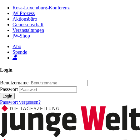
Zum
Rosa-Luxemburg-Konferenz
Inhalt
jW-Prozess
der
Aktionsbüro
Seite
Genossenschaft
Veranstaltungen
jW-Shop
Abo
Spende
Login
Benutzername
Passwort
Login
Passwort vergessen?