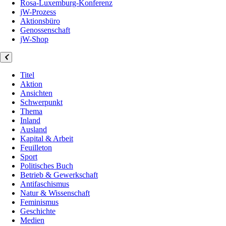
Rosa-Luxemburg-Konferenz
jW-Prozess
Aktionsbüro
Genossenschaft
jW-Shop
Titel
Aktion
Ansichten
Schwerpunkt
Thema
Inland
Ausland
Kapital & Arbeit
Feuilleton
Sport
Politisches Buch
Betrieb & Gewerkschaft
Antifaschismus
Natur & Wissenschaft
Feminismus
Geschichte
Medien