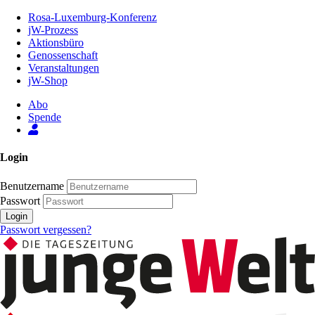
Zum
Rosa-Luxemburg-Konferenz
Inhalt
jW-Prozess
der
Aktionsbüro
Seite
Genossenschaft
Veranstaltungen
jW-Shop
Abo
Spende
Login
Benutzername
Passwort
Login
Passwort vergessen?