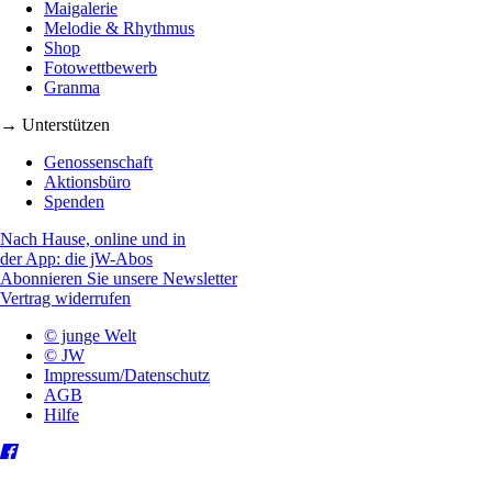
Maigalerie
Melodie & Rhythmus
Shop
Fotowettbewerb
Granma
→ Unterstützen
Genossenschaft
Aktionsbüro
Spenden
Nach Hause, online und in
der App: die jW-Abos
Abonnieren Sie unsere Newsletter
Vertrag widerrufen
© junge Welt
© JW
Impressum/Datenschutz
AGB
Hilfe