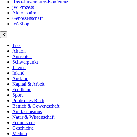
Rosa-Luxemburg-Konferenz
jW-Prozess
Aktionsbüro
Genossenschaft
jW-Shop
Titel
Aktion
Ansichten
Schwerpunkt
Thema
Inland
Ausland
Kapital & Arbeit
Feuilleton
Sport
Politisches Buch
Betrieb & Gewerkschaft
Antifaschismus
Natur & Wissenschaft
Feminismus
Geschichte
Medien