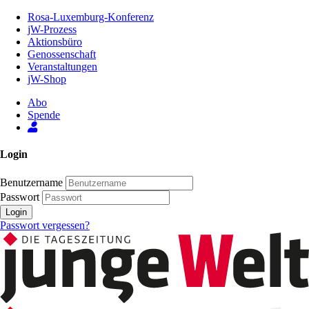
Zum
Rosa-Luxemburg-Konferenz
Inhalt
jW-Prozess
der
Aktionsbüro
Seite
Genossenschaft
Veranstaltungen
jW-Shop
Abo
Spende
Login
Benutzername
Passwort
Login
Passwort vergessen?