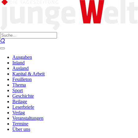
Ausgaben
Inland
Ausland
Kapital & Arbeit
Feuilleton
Thema
Sport
Geschichte
Beilage
Leserbriefe
Verlag
Veranstaltungen
Termine
Über uns