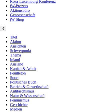
Rosa-Luxemburg-Konferenz
jW-Prozess
Aktionsbüro
Genossenschaft
jW-Shop
Titel
Aktion
Ansichten
Schwerpunkt
Thema
Inland
Ausland
Kapital & Arbeit
Feuilleton
Sport
Politisches Buch
Betrieb & Gewerkschaft
Antifaschismus
Natur & Wissenschaft
Feminismus
Geschichte
Medien