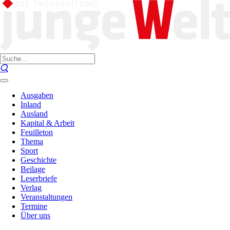
Ausgaben
Inland
Ausland
Kapital & Arbeit
Feuilleton
Thema
Sport
Geschichte
Beilage
Leserbriefe
Verlag
Veranstaltungen
Termine
Über uns