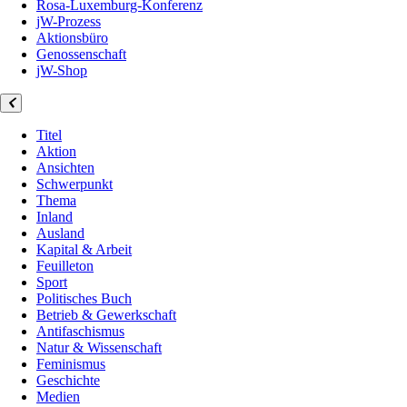
Rosa-Luxemburg-Konferenz
jW-Prozess
Aktionsbüro
Genossenschaft
jW-Shop
Titel
Aktion
Ansichten
Schwerpunkt
Thema
Inland
Ausland
Kapital & Arbeit
Feuilleton
Sport
Politisches Buch
Betrieb & Gewerkschaft
Antifaschismus
Natur & Wissenschaft
Feminismus
Geschichte
Medien