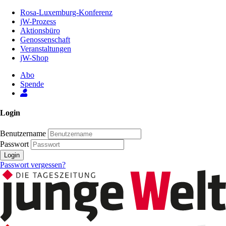
Zum
Rosa-Luxemburg-Konferenz
Inhalt
jW-Prozess
der
Aktionsbüro
Seite
Genossenschaft
Veranstaltungen
jW-Shop
Abo
Spende
Login
Benutzername
Passwort
Login
Passwort vergessen?