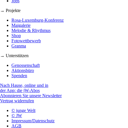
Jobs
→ Projekte
Rosa-Luxemburg-Konferenz
Maigalerie
Melodie & Rhythmus
Shop
Fotowettbewerb
Granma
→ Unterstützen
Genossenschaft
Aktionsbüro
Spenden
Nach Hause, online und in
der App: die jW-Abos
Abonnieren Sie unsere Newsletter
Vertrag widerrufen
© junge Welt
© JW
Impressum/Datenschutz
AGB