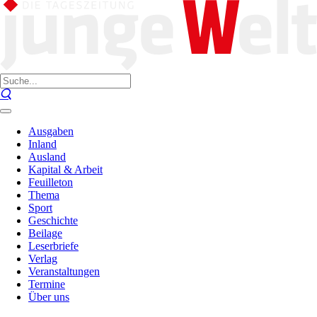
Ausgaben
Inland
Ausland
Kapital & Arbeit
Feuilleton
Thema
Sport
Geschichte
Beilage
Leserbriefe
Verlag
Veranstaltungen
Termine
Über uns