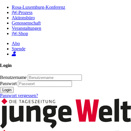
Zum
Rosa-Luxemburg-Konferenz
Inhalt
jW-Prozess
der
Aktionsbüro
Seite
Genossenschaft
Veranstaltungen
jW-Shop
Abo
Spende
Login
Benutzername
Passwort
Login
Passwort vergessen?