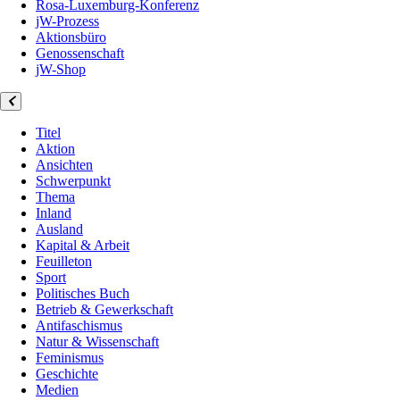
Rosa-Luxemburg-Konferenz
jW-Prozess
Aktionsbüro
Genossenschaft
jW-Shop
Titel
Aktion
Ansichten
Schwerpunkt
Thema
Inland
Ausland
Kapital & Arbeit
Feuilleton
Sport
Politisches Buch
Betrieb & Gewerkschaft
Antifaschismus
Natur & Wissenschaft
Feminismus
Geschichte
Medien