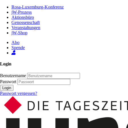
Zum
Rosa-Luxemburg-Konferenz
Inhalt
jW-Prozess
der
Aktionsbüro
Seite
Genossenschaft
Veranstaltungen
jW-Shop
Abo
Spende
Login
Benutzername
Passwort
Login
Passwort vergessen?