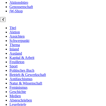
Aktionsbüro
Genossenschaft
jW-Shop
Titel
Aktion
Ansichten
Schwerpunkt
Thema
Inland
Ausland
Kapital & Arbeit
Feuilleton
Sport
Politisches Buch
Betrieb & Gewerkschaft
Antifaschismus
Natur & Wissenschaft
Feminismus
Geschichte
Medien
Abgeschrieben
Leserbriefe