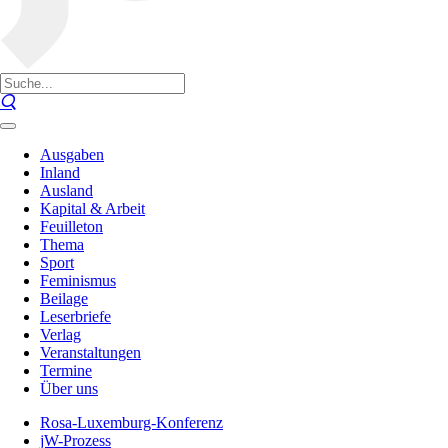
Ausgaben
Inland
Ausland
Kapital & Arbeit
Feuilleton
Thema
Sport
Feminismus
Beilage
Leserbriefe
Verlag
Veranstaltungen
Termine
Über uns
Rosa-Luxemburg-Konferenz
jW-Prozess