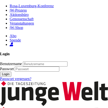
Zum
Rosa-Luxemburg-Konferenz
Inhalt
jW-Prozess
der
Aktionsbüro
Seite
Genossenschaft
Veranstaltungen
jW-Shop
Abo
Spende
Login
Benutzername
Passwort
Login
Passwort vergessen?