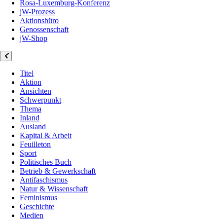
Rosa-Luxemburg-Konferenz
jW-Prozess
Aktionsbüro
Genossenschaft
jW-Shop
Titel
Aktion
Ansichten
Schwerpunkt
Thema
Inland
Ausland
Kapital & Arbeit
Feuilleton
Sport
Politisches Buch
Betrieb & Gewerkschaft
Antifaschismus
Natur & Wissenschaft
Feminismus
Geschichte
Medien