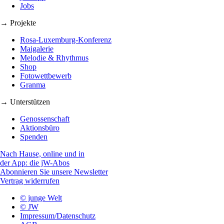
Jobs
→ Projekte
Rosa-Luxemburg-Konferenz
Maigalerie
Melodie & Rhythmus
Shop
Fotowettbewerb
Granma
→ Unterstützen
Genossenschaft
Aktionsbüro
Spenden
Nach Hause, online und in
der App: die jW-Abos
Abonnieren Sie unsere Newsletter
Vertrag widerrufen
© junge Welt
© JW
Impressum/Datenschutz