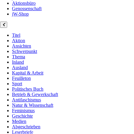
Aktionsbüro
Genossenschaft
jW-Shop
Titel
Aktion
Ansichten
Schwerpunkt
Thema
Inland
Ausland
Kapital & Arbeit
Feuilleton
Sport
Politisches Buch
Betrieb & Gewerkschaft
Antifaschismus
Natur & Wissenschaft
Feminismus
Geschichte
Medien
Abgeschrieben
Leserbriefe