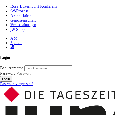
Zum
Rosa-Luxemburg-Konferenz
Inhalt
jW-Prozess
der
Aktionsbüro
Seite
Genossenschaft
Veranstaltungen
jW-Shop
Abo
Spende
Login
Benutzername
Passwort
Login
Passwort vergessen?