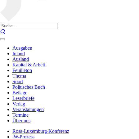
Ausgaben
Inland
Ausland
Kapital & Arbeit
Feuilleton
Thema
Sport
Politisches Buch
Beilage
Leserbriefe
Verlag
Veranstaltungen
Termine
Über uns
Rosa-Luxemburg-Konferenz
jW-Prozess