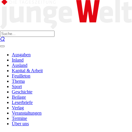
Ausgaben
Inland
Ausland
Kapital & Arbeit
Feuilleton
Thema
Sport
Geschichte
Beilage
Leserbriefe
Verlag
Veranstaltungen
Termine
Über uns