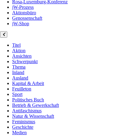
Rosa-Luxemburg-Konferenz
jW-Prozess
Aktionsbüro
Genossenschaft
jW-Shop
Titel
Aktion
Ansichten
Schwerpunkt
Thema
Inland
Ausland
Kapital & Arbeit
Feuilleton
Sport
Politisches Buch
Betrieb & Gewerkschaft
Antifaschismus
Natur & Wissenschaft
Feminismus
Geschichte
Medien