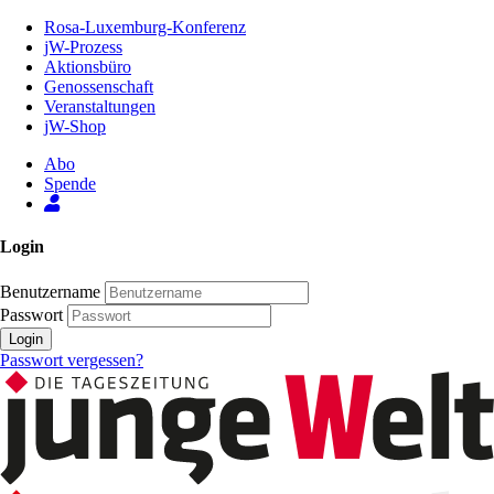
Zum
Rosa-Luxemburg-Konferenz
Inhalt
jW-Prozess
der
Aktionsbüro
Seite
Genossenschaft
Veranstaltungen
jW-Shop
Abo
Spende
Login
Benutzername
Passwort
Login
Passwort vergessen?