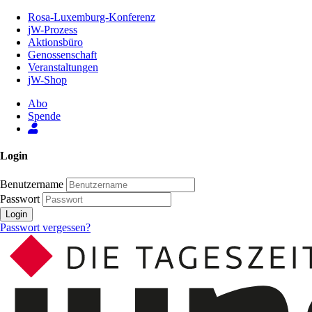
Zum
Rosa-Luxemburg-Konferenz
Inhalt
jW-Prozess
der
Aktionsbüro
Seite
Genossenschaft
Veranstaltungen
jW-Shop
Abo
Spende
Login
Benutzername
Passwort
Login
Passwort vergessen?