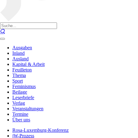
Ausgaben
Inland
Ausland
Kapital & Arbeit
Feuilleton
Thema
Sport
Feminismus
Beilage
Leserbriefe
Verlag
Veranstaltungen
Termine
Über uns
Rosa-Luxemburg-Konferenz
jW-Prozess