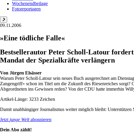
Wochenendbeilage
Fotoreportagen
09.11.2006
»Eine tödliche Falle«
Bestsellerautor Peter Scholl-Latour forde
Mandat der Spezialkräfte verlängern
Von
Jürgen Elsässer
Warum Peter Scholl-Latour sein neues Buch ausgerechnet am Dienstag ab
Zangengriff« schon im Titel um die Zukunft des Riesenreiches sorgt? 
Abgeordneten ins Gewissen reden? Von der CDU hatte immerhin Willy
Artikel-Länge: 3233 Zeichen
Damit unabhängiger Journalismus weiter möglich bleibt: Unterstütze
Jetzt
junge Welt
abonnieren
Dein Abo zählt!