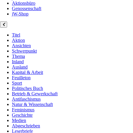
Aktionsbüro
Genossenschaft
jW-Shop
Titel
Aktion
Ansichten
Schwerpunkt
Thema
Inland
Ausland
Kapital & Arbeit
Feuilleton
Sport
Politisches Buch
Betrieb & Gewerkschaft
Antifaschismus
Natur & Wissenschaft
Feminismus
Geschichte
Medien
Abgeschrieben
Leserbriefe