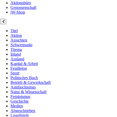
Aktionsbüro
Genossenschaft
jW-Shop
Titel
Aktion
Ansichten
Schwerpunkt
Thema
Inland
Ausland
Kapital & Arbeit
Feuilleton
Sport
Politisches Buch
Betrieb & Gewerkschaft
Antifaschismus
Natur & Wissenschaft
Feminismus
Geschichte
Medien
Abgeschrieben
Leserbriefe