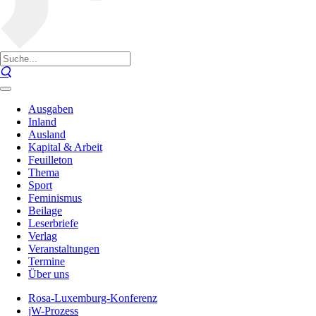
Ausgaben
Inland
Ausland
Kapital & Arbeit
Feuilleton
Thema
Sport
Feminismus
Beilage
Leserbriefe
Verlag
Veranstaltungen
Termine
Über uns
Rosa-Luxemburg-Konferenz
jW-Prozess