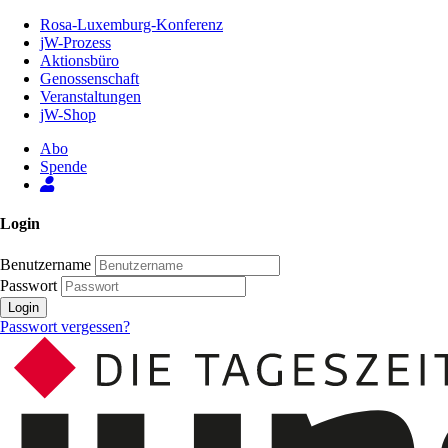
Zum
Rosa-Luxemburg-Konferenz
Inhalt
jW-Prozess
der
Aktionsbüro
Seite
Genossenschaft
Veranstaltungen
jW-Shop
Abo
Spende
Login
Benutzername
Passwort
Login
Passwort vergessen?