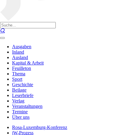
Ausgaben
Inland
Ausland
Kapital & Arbeit
Feuilleton
Thema
Sport
Geschichte
Beilage
Leserbriefe
Verlag
Veranstaltungen
Termine
Über uns
Rosa-Luxemburg-Konferenz
jW-Prozess