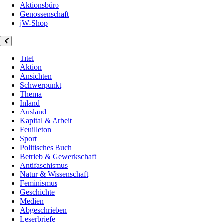
Aktionsbüro
Genossenschaft
jW-Shop
Titel
Aktion
Ansichten
Schwerpunkt
Thema
Inland
Ausland
Kapital & Arbeit
Feuilleton
Sport
Politisches Buch
Betrieb & Gewerkschaft
Antifaschismus
Natur & Wissenschaft
Feminismus
Geschichte
Medien
Abgeschrieben
Leserbriefe