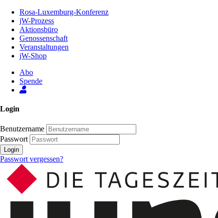
Zum
Rosa-Luxemburg-Konferenz
Inhalt
jW-Prozess
der
Aktionsbüro
Seite
Genossenschaft
Veranstaltungen
jW-Shop
Abo
Spende
Login
Benutzername
Passwort
Login
Passwort vergessen?