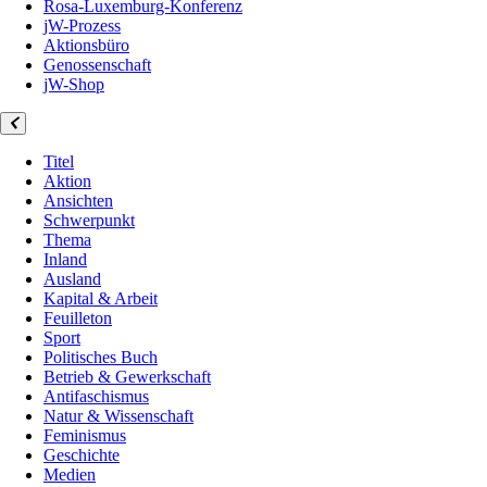
Rosa-Luxemburg-Konferenz
jW-Prozess
Aktionsbüro
Genossenschaft
jW-Shop
Titel
Aktion
Ansichten
Schwerpunkt
Thema
Inland
Ausland
Kapital & Arbeit
Feuilleton
Sport
Politisches Buch
Betrieb & Gewerkschaft
Antifaschismus
Natur & Wissenschaft
Feminismus
Geschichte
Medien