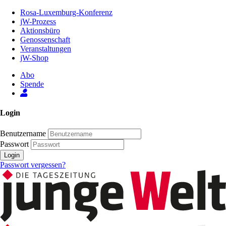
Zum
Rosa-Luxemburg-Konferenz
Inhalt
jW-Prozess
der
Aktionsbüro
Seite
Genossenschaft
Veranstaltungen
jW-Shop
Abo
Spende
Login
Benutzername
Passwort
Login
Passwort vergessen?