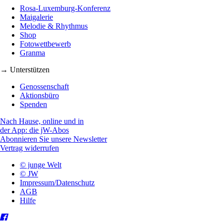
Rosa-Luxemburg-Konferenz
Maigalerie
Melodie & Rhythmus
Shop
Fotowettbewerb
Granma
→ Unterstützen
Genossenschaft
Aktionsbüro
Spenden
Nach Hause, online und in
der App: die jW-Abos
Abonnieren Sie unsere Newsletter
Vertrag widerrufen
© junge Welt
© JW
Impressum/Datenschutz
AGB
Hilfe