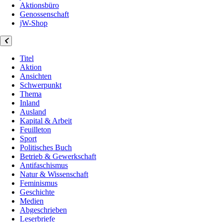
Aktionsbüro
Genossenschaft
jW-Shop
Titel
Aktion
Ansichten
Schwerpunkt
Thema
Inland
Ausland
Kapital & Arbeit
Feuilleton
Sport
Politisches Buch
Betrieb & Gewerkschaft
Antifaschismus
Natur & Wissenschaft
Feminismus
Geschichte
Medien
Abgeschrieben
Leserbriefe