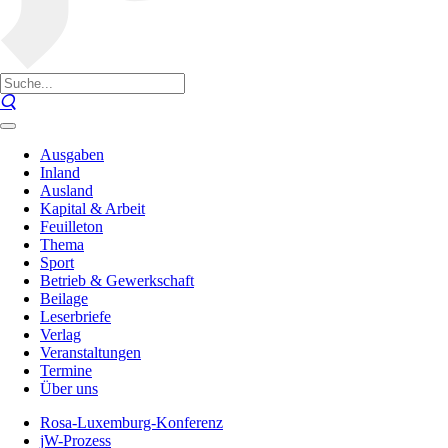
Ausgaben
Inland
Ausland
Kapital & Arbeit
Feuilleton
Thema
Sport
Betrieb & Gewerkschaft
Beilage
Leserbriefe
Verlag
Veranstaltungen
Termine
Über uns
Rosa-Luxemburg-Konferenz
jW-Prozess