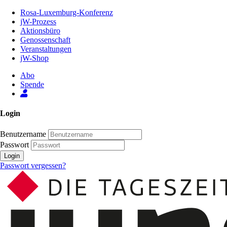
Zum
Rosa-Luxemburg-Konferenz
Inhalt
jW-Prozess
der
Aktionsbüro
Seite
Genossenschaft
Veranstaltungen
jW-Shop
Abo
Spende
Login
Benutzername
Passwort
Login
Passwort vergessen?