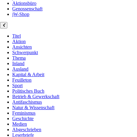
Aktionsbüro
Genossenschaft
jW-Shop
Titel
Aktion
Ansichten
Schwerpunkt
Thema
Inland
Ausland
Kapital & Arbeit
Feuilleton
Sport
Politisches Buch
Betrieb & Gewerkschaft
Antifaschismus
Natur & Wissenschaft
Feminismus
Geschichte
Medien
Abgeschrieben
Leserbriefe