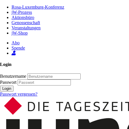
Zum
Rosa-Luxemburg-Konferenz
Inhalt
jW-Prozess
der
Aktionsbüro
Seite
Genossenschaft
Veranstaltungen
jW-Shop
Abo
Spende
Login
Benutzername
Passwort
Login
Passwort vergessen?