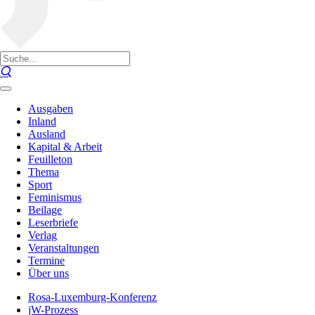
Ausgaben
Inland
Ausland
Kapital & Arbeit
Feuilleton
Thema
Sport
Feminismus
Beilage
Leserbriefe
Verlag
Veranstaltungen
Termine
Über uns
Rosa-Luxemburg-Konferenz
jW-Prozess