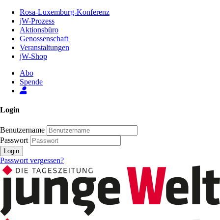
Zum
Rosa-Luxemburg-Konferenz
Inhalt
jW-Prozess
der
Aktionsbüro
Seite
Genossenschaft
Veranstaltungen
jW-Shop
Abo
Spende
Login
Benutzername
Passwort
Login
Passwort vergessen?