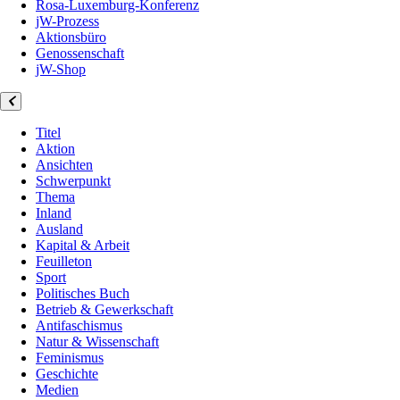
Rosa-Luxemburg-Konferenz
jW-Prozess
Aktionsbüro
Genossenschaft
jW-Shop
Titel
Aktion
Ansichten
Schwerpunkt
Thema
Inland
Ausland
Kapital & Arbeit
Feuilleton
Sport
Politisches Buch
Betrieb & Gewerkschaft
Antifaschismus
Natur & Wissenschaft
Feminismus
Geschichte
Medien