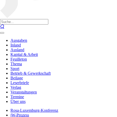
Ausgaben
Inland
Ausland
Kapital & Arbeit
Feuilleton
Thema
Sport
Betrieb & Gewerkschaft
Beilage
Leserbriefe
Verlag
Veranstaltungen
Termine
Über uns
Rosa-Luxemburg-Konferenz
jW-Prozess