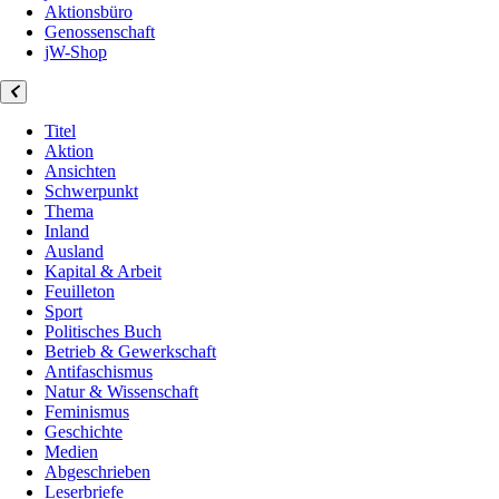
Aktionsbüro
Genossenschaft
jW-Shop
Titel
Aktion
Ansichten
Schwerpunkt
Thema
Inland
Ausland
Kapital & Arbeit
Feuilleton
Sport
Politisches Buch
Betrieb & Gewerkschaft
Antifaschismus
Natur & Wissenschaft
Feminismus
Geschichte
Medien
Abgeschrieben
Leserbriefe