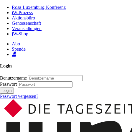
Zum
Rosa-Luxemburg-Konferenz
Inhalt
jW-Prozess
der
Aktionsbüro
Seite
Genossenschaft
Veranstaltungen
jW-Shop
Abo
Spende
Login
Benutzername
Passwort
Login
Passwort vergessen?