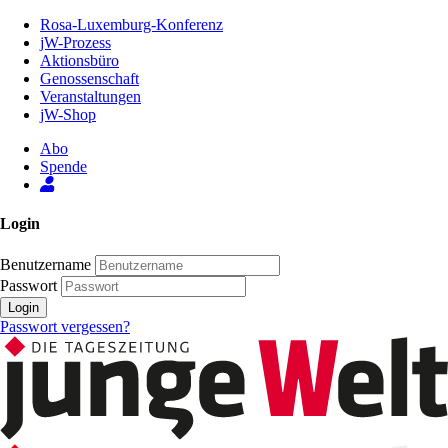
Zum
Rosa-Luxemburg-Konferenz
Inhalt
jW-Prozess
der
Aktionsbüro
Seite
Genossenschaft
Veranstaltungen
jW-Shop
Abo
Spende
Login
Benutzername
Passwort
Login
Passwort vergessen?