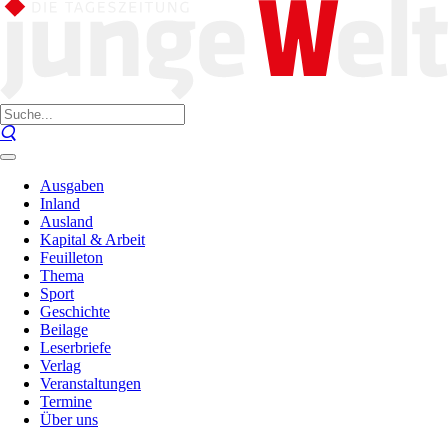
Ausgaben
Inland
Ausland
Kapital & Arbeit
Feuilleton
Thema
Sport
Geschichte
Beilage
Leserbriefe
Verlag
Veranstaltungen
Termine
Über uns