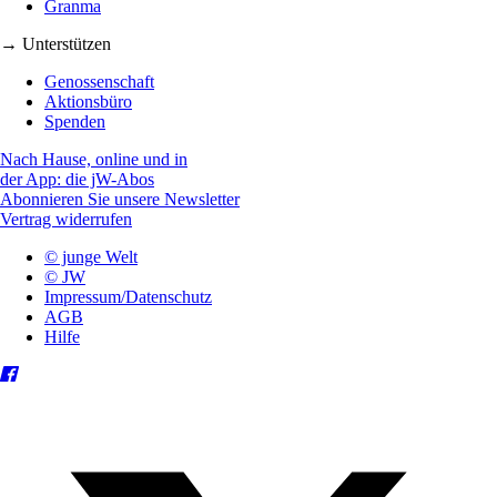
Granma
→ Unterstützen
Genossenschaft
Aktionsbüro
Spenden
Nach Hause, online und in
der App: die jW-Abos
Abonnieren Sie unsere Newsletter
Vertrag widerrufen
© junge Welt
© JW
Impressum/Datenschutz
AGB
Hilfe