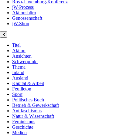
Rosa-Luxemburg-Konferenz
jW-Prozess
Aktionsbüro
Genossenschaft
jW-Shop
Titel
Aktion
Ansichten
Schwerpunkt
Thema
Inland
Ausland
Kapital & Arbeit
Feuilleton
Sport
Politisches Buch
Betrieb & Gewerkschaft
Antifaschismus
Natur & Wissenschaft
Feminismus
Geschichte
Medien