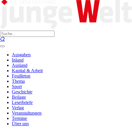
Ausgaben
Inland
Ausland
Kapital & Arbeit
Feuilleton
Thema
Sport
Geschichte
Beilage
Leserbriefe
Verlag
Veranstaltungen
Termine
Über uns