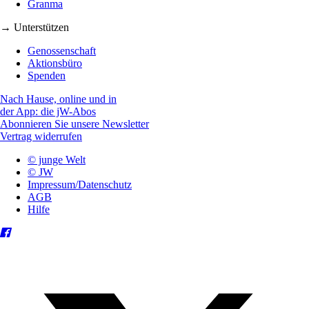
Granma
→ Unterstützen
Genossenschaft
Aktionsbüro
Spenden
Nach Hause, online und in
der App: die jW-Abos
Abonnieren Sie unsere Newsletter
Vertrag widerrufen
© junge Welt
© JW
Impressum/Datenschutz
AGB
Hilfe