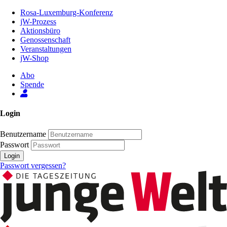
Zum
Rosa-Luxemburg-Konferenz
Inhalt
jW-Prozess
der
Aktionsbüro
Seite
Genossenschaft
Veranstaltungen
jW-Shop
Abo
Spende
Login
Benutzername
Passwort
Login
Passwort vergessen?