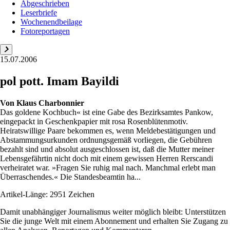
Abgeschrieben
Leserbriefe
Wochenendbeilage
Fotoreportagen
15.07.2006
pol pott. Imam Bayildi
Von
Klaus Charbonnier
Das goldene Kochbuch« ist eine Gabe des Bezirksamtes Pankow,
eingepackt in Geschenkpapier mit rosa Rosenblütenmotiv.
Heiratswillige Paare bekommen es, wenn Meldebestätigungen und
Abstammungsurkunden ordnungsgemäß vorliegen, die Gebühren
bezahlt sind und absolut ausgeschlossen ist, daß die Mutter meiner
Lebensgefährtin nicht doch mit einem gewissen Herren Rerscandi
verheiratet war. »Fragen Sie ruhig mal nach. Manchmal erlebt man
Überraschendes.« Die Standesbeamtin ha...
Artikel-Länge: 2951 Zeichen
Damit unabhängiger Journalismus weiter möglich bleibt: Unterstützen
Sie die junge Welt mit einem Abonnement und erhalten Sie Zugang zu