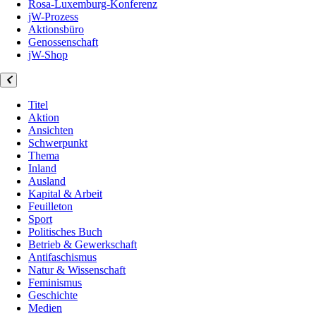
Rosa-Luxemburg-Konferenz
jW-Prozess
Aktionsbüro
Genossenschaft
jW-Shop
Titel
Aktion
Ansichten
Schwerpunkt
Thema
Inland
Ausland
Kapital & Arbeit
Feuilleton
Sport
Politisches Buch
Betrieb & Gewerkschaft
Antifaschismus
Natur & Wissenschaft
Feminismus
Geschichte
Medien