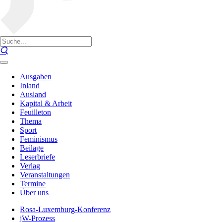
Ausgaben
Inland
Ausland
Kapital & Arbeit
Feuilleton
Thema
Sport
Feminismus
Beilage
Leserbriefe
Verlag
Veranstaltungen
Termine
Über uns
Rosa-Luxemburg-Konferenz
jW-Prozess