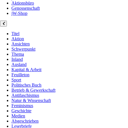
Aktionsbüro
Genossenschaft
jW-Shop
Titel
Aktion
Ansichten
Schwerpunkt
Thema
Inland
Ausland
Kapital & Arbeit
Feuilleton
Sport
Politisches Buch
Betrieb & Gewerkschaft
Antifaschismus
Natur & Wissenschaft
Feminismus
Geschichte
Medien
Abgeschrieben
Leserbriefe