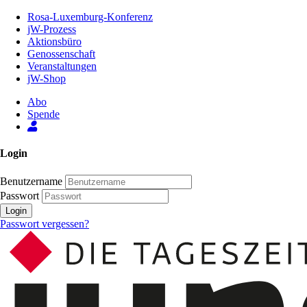
Zum
Rosa-Luxemburg-Konferenz
Inhalt
jW-Prozess
der
Aktionsbüro
Seite
Genossenschaft
Veranstaltungen
jW-Shop
Abo
Spende
Login
Benutzername
Passwort
Login
Passwort vergessen?