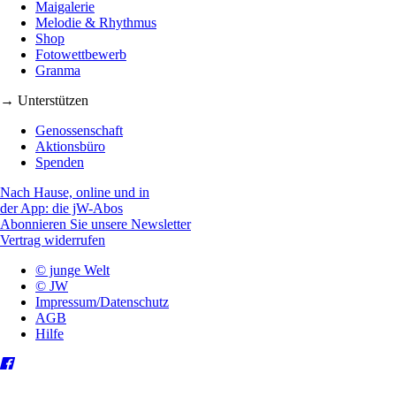
Maigalerie
Melodie & Rhythmus
Shop
Fotowettbewerb
Granma
→ Unterstützen
Genossenschaft
Aktionsbüro
Spenden
Nach Hause, online und in
der App: die jW-Abos
Abonnieren Sie unsere Newsletter
Vertrag widerrufen
© junge Welt
© JW
Impressum/Datenschutz
AGB
Hilfe