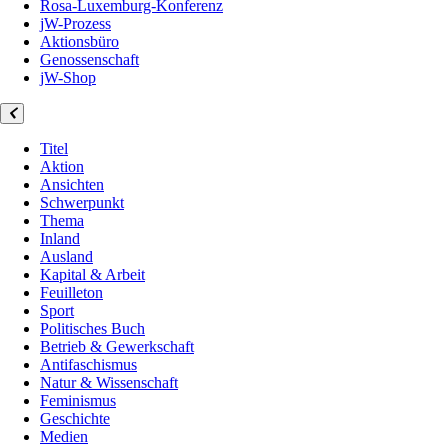
Rosa-Luxemburg-Konferenz
jW-Prozess
Aktionsbüro
Genossenschaft
jW-Shop
Titel
Aktion
Ansichten
Schwerpunkt
Thema
Inland
Ausland
Kapital & Arbeit
Feuilleton
Sport
Politisches Buch
Betrieb & Gewerkschaft
Antifaschismus
Natur & Wissenschaft
Feminismus
Geschichte
Medien