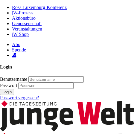
Zum
Rosa-Luxemburg-Konferenz
Inhalt
jW-Prozess
der
Aktionsbüro
Seite
Genossenschaft
Veranstaltungen
jW-Shop
Abo
Spende
Login
Benutzername
Passwort
Login
Passwort vergessen?