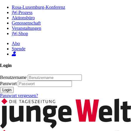
Zum
Rosa-Luxemburg-Konferenz
Inhalt
jW-Prozess
der
Aktionsbüro
Seite
Genossenschaft
Veranstaltungen
jW-Shop
Abo
Spende
Login
Benutzername
Passwort
Login
Passwort vergessen?