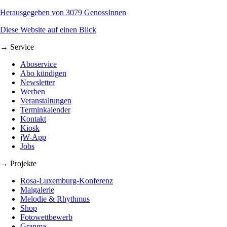
Herausgegeben von 3079 GenossInnen
Diese Website auf einen Blick
→ Service
Aboservice
Abo kündigen
Newsletter
Werben
Veranstaltungen
Terminkalender
Kontakt
Kiosk
jW-App
Jobs
→ Projekte
Rosa-Luxemburg-Konferenz
Maigalerie
Melodie & Rhythmus
Shop
Fotowettbewerb
Granma