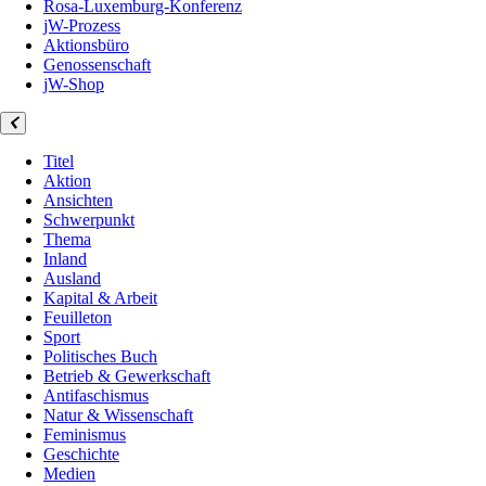
Rosa-Luxemburg-Konferenz
jW-Prozess
Aktionsbüro
Genossenschaft
jW-Shop
Titel
Aktion
Ansichten
Schwerpunkt
Thema
Inland
Ausland
Kapital & Arbeit
Feuilleton
Sport
Politisches Buch
Betrieb & Gewerkschaft
Antifaschismus
Natur & Wissenschaft
Feminismus
Geschichte
Medien