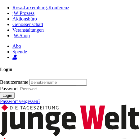
Zum
Rosa-Luxemburg-Konferenz
Inhalt
jW-Prozess
der
Aktionsbüro
Seite
Genossenschaft
Veranstaltungen
jW-Shop
Abo
Spende
Login
Benutzername
Passwort
Login
Passwort vergessen?