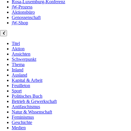
Rosa-Luxemburg-Konferenz
jW-Prozess
Aktionsbüro
Genossenschaft
jW-Shop
Titel
Aktion
Ansichten
Schwerpunkt
Thema
Inland
Ausland
Kapital & Arbeit
Feuilleton
Sport
Politisches Buch
Betrieb & Gewerkschaft
Antifaschismus
Natur & Wissenschaft
Feminismus
Geschichte
Medien