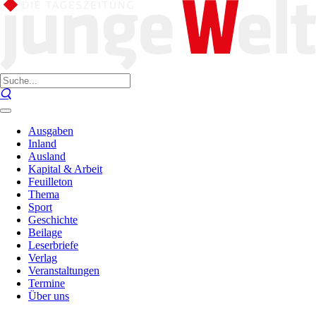
Ausgaben
Inland
Ausland
Kapital & Arbeit
Feuilleton
Thema
Sport
Geschichte
Beilage
Leserbriefe
Verlag
Veranstaltungen
Termine
Über uns