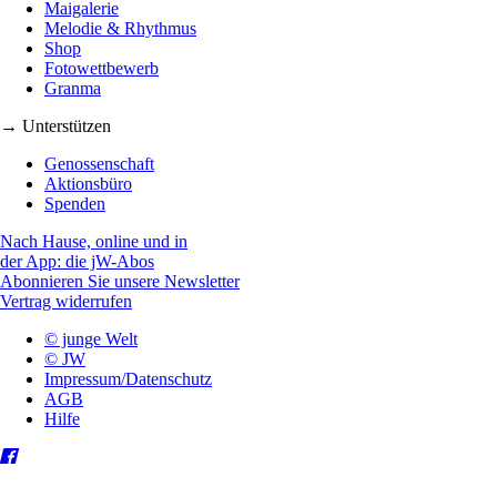
Maigalerie
Melodie & Rhythmus
Shop
Fotowettbewerb
Granma
→ Unterstützen
Genossenschaft
Aktionsbüro
Spenden
Nach Hause, online und in
der App: die jW-Abos
Abonnieren Sie unsere Newsletter
Vertrag widerrufen
© junge Welt
© JW
Impressum/Datenschutz
AGB
Hilfe