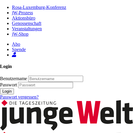
Zum
Rosa-Luxemburg-Konferenz
Inhalt
jW-Prozess
der
Aktionsbüro
Seite
Genossenschaft
Veranstaltungen
jW-Shop
Abo
Spende
Login
Benutzername
Passwort
Login
Passwort vergessen?