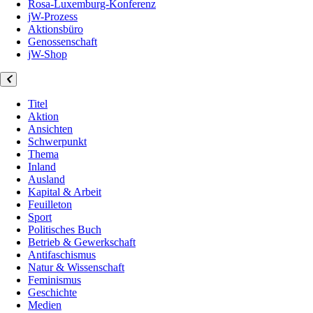
Rosa-Luxemburg-Konferenz
jW-Prozess
Aktionsbüro
Genossenschaft
jW-Shop
Titel
Aktion
Ansichten
Schwerpunkt
Thema
Inland
Ausland
Kapital & Arbeit
Feuilleton
Sport
Politisches Buch
Betrieb & Gewerkschaft
Antifaschismus
Natur & Wissenschaft
Feminismus
Geschichte
Medien