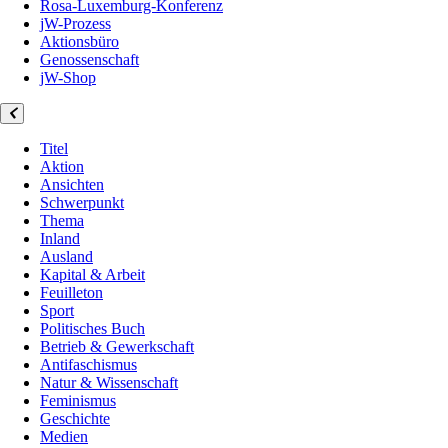
Rosa-Luxemburg-Konferenz
jW-Prozess
Aktionsbüro
Genossenschaft
jW-Shop
Titel
Aktion
Ansichten
Schwerpunkt
Thema
Inland
Ausland
Kapital & Arbeit
Feuilleton
Sport
Politisches Buch
Betrieb & Gewerkschaft
Antifaschismus
Natur & Wissenschaft
Feminismus
Geschichte
Medien