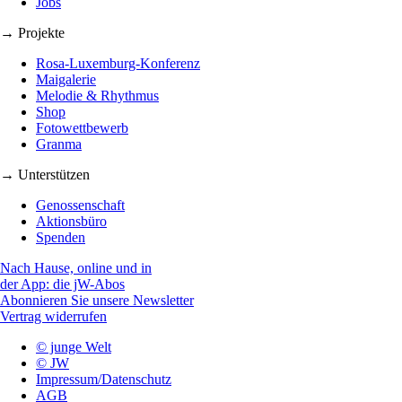
Jobs
→ Projekte
Rosa-Luxemburg-Konferenz
Maigalerie
Melodie & Rhythmus
Shop
Fotowettbewerb
Granma
→ Unterstützen
Genossenschaft
Aktionsbüro
Spenden
Nach Hause, online und in
der App: die jW-Abos
Abonnieren Sie unsere Newsletter
Vertrag widerrufen
© junge Welt
© JW
Impressum/Datenschutz
AGB