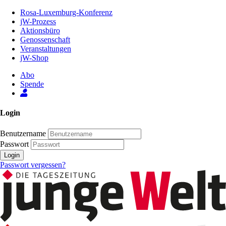
Zum
Rosa-Luxemburg-Konferenz
Inhalt
jW-Prozess
der
Aktionsbüro
Seite
Genossenschaft
Veranstaltungen
jW-Shop
Abo
Spende
Login
Benutzername
Passwort
Login
Passwort vergessen?