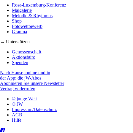
Rosa-Luxemburg-Konferenz
Maigalerie
Melodie & Rhythmus
Shop
Fotowettbewerb
Granma
→ Unterstützen
Genossenschaft
Aktionsbüro
Spenden
Nach Hause, online und in
der App: die jW-Abos
Abonnieren Sie unsere Newsletter
Vertrag widerrufen
© junge Welt
© JW
Impressum/Datenschutz
AGB
Hilfe