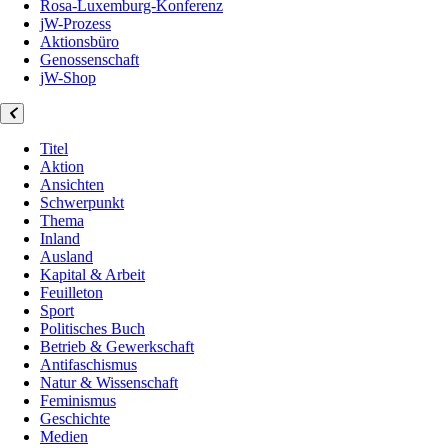
Rosa-Luxemburg-Konferenz
jW-Prozess
Aktionsbüro
Genossenschaft
jW-Shop
Titel
Aktion
Ansichten
Schwerpunkt
Thema
Inland
Ausland
Kapital & Arbeit
Feuilleton
Sport
Politisches Buch
Betrieb & Gewerkschaft
Antifaschismus
Natur & Wissenschaft
Feminismus
Geschichte
Medien