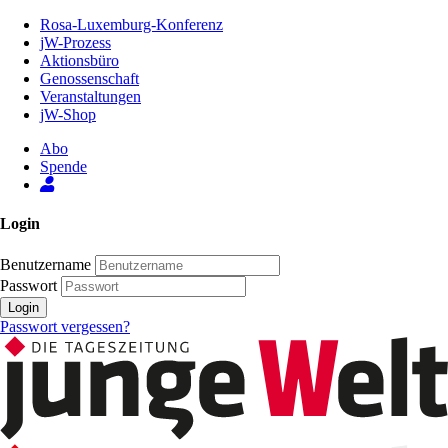
Zum
Rosa-Luxemburg-Konferenz
Inhalt
jW-Prozess
der
Aktionsbüro
Seite
Genossenschaft
Veranstaltungen
jW-Shop
Abo
Spende
Login
Benutzername
Passwort
Login
Passwort vergessen?