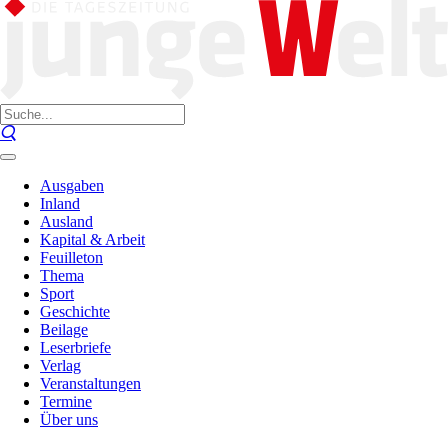
Ausgaben
Inland
Ausland
Kapital & Arbeit
Feuilleton
Thema
Sport
Geschichte
Beilage
Leserbriefe
Verlag
Veranstaltungen
Termine
Über uns