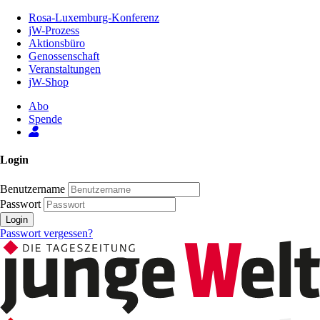
Zum
Rosa-Luxemburg-Konferenz
Inhalt
jW-Prozess
der
Aktionsbüro
Seite
Genossenschaft
Veranstaltungen
jW-Shop
Abo
Spende
Login
Benutzername
Passwort
Login
Passwort vergessen?