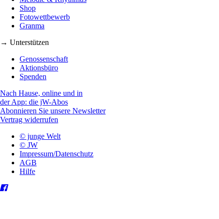
Shop
Fotowettbewerb
Granma
→ Unterstützen
Genossenschaft
Aktionsbüro
Spenden
Nach Hause, online und in
der App: die jW-Abos
Abonnieren Sie unsere Newsletter
Vertrag widerrufen
© junge Welt
© JW
Impressum/Datenschutz
AGB
Hilfe