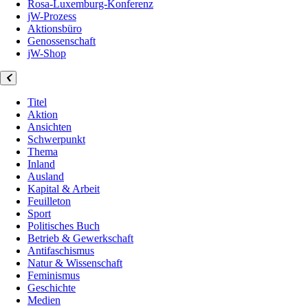
Rosa-Luxemburg-Konferenz
jW-Prozess
Aktionsbüro
Genossenschaft
jW-Shop
Titel
Aktion
Ansichten
Schwerpunkt
Thema
Inland
Ausland
Kapital & Arbeit
Feuilleton
Sport
Politisches Buch
Betrieb & Gewerkschaft
Antifaschismus
Natur & Wissenschaft
Feminismus
Geschichte
Medien