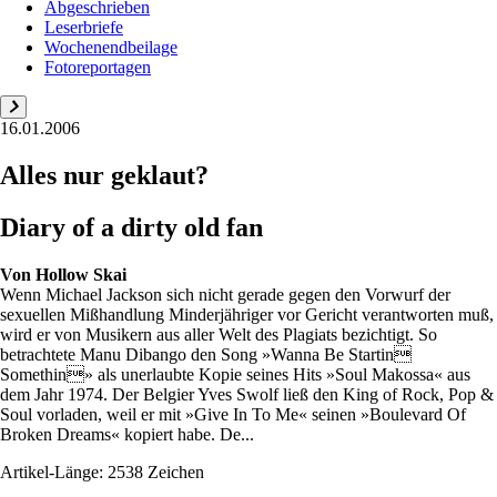
Abgeschrieben
Leserbriefe
Wochenendbeilage
Fotoreportagen
16.01.2006
Alles nur geklaut?
Diary of a dirty old fan
Von
Hollow Skai
Wenn Michael Jackson sich nicht gerade gegen den Vorwurf der
sexuellen Mißhandlung Minderjähriger vor Gericht verantworten muß,
wird er von Musikern aus aller Welt des Plagiats bezichtigt. So
betrachtete Manu Dibango den Song »Wanna Be Startin
Somethin» als unerlaubte Kopie seines Hits »Soul Makossa« aus
dem Jahr 1974. Der Belgier Yves Swolf ließ den King of Rock, Pop &
Soul vorladen, weil er mit »Give In To Me« seinen »Boulevard Of
Broken Dreams« kopiert habe. De...
Artikel-Länge: 2538 Zeichen