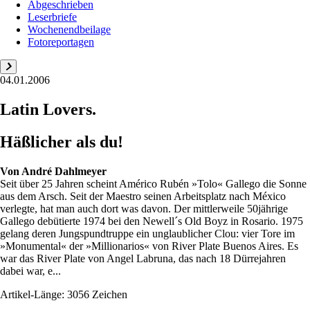
Abgeschrieben
Leserbriefe
Wochenendbeilage
Fotoreportagen
04.01.2006
Latin Lovers.
Häßlicher als du!
Von
André Dahlmeyer
Seit über 25 Jahren scheint Américo Rubén »Tolo« Gallego die Sonne
aus dem Arsch. Seit der Maestro seinen Arbeitsplatz nach México
verlegte, hat man auch dort was davon. Der mittlerweile 50jährige
Gallego debütierte 1974 bei den Newell´s Old Boyz in Rosario. 1975
gelang deren Jungspundtruppe ein unglaublicher Clou: vier Tore im
»Monumental« der »Millionarios« von River Plate Buenos Aires. Es
war das River Plate von Angel Labruna, das nach 18 Dürrejahren
dabei war, e...
Artikel-Länge: 3056 Zeichen