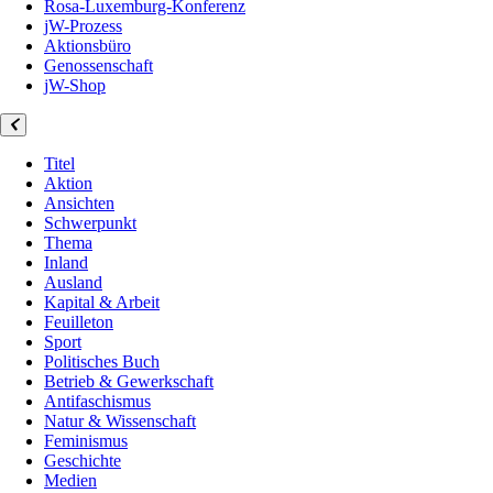
Rosa-Luxemburg-Konferenz
jW-Prozess
Aktionsbüro
Genossenschaft
jW-Shop
Titel
Aktion
Ansichten
Schwerpunkt
Thema
Inland
Ausland
Kapital & Arbeit
Feuilleton
Sport
Politisches Buch
Betrieb & Gewerkschaft
Antifaschismus
Natur & Wissenschaft
Feminismus
Geschichte
Medien