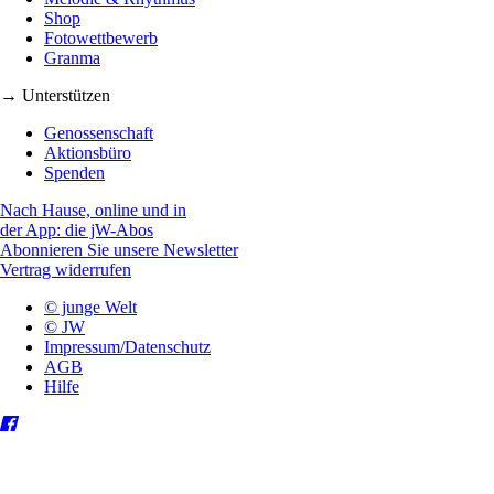
Shop
Fotowettbewerb
Granma
→ Unterstützen
Genossenschaft
Aktionsbüro
Spenden
Nach Hause, online und in
der App: die jW-Abos
Abonnieren Sie unsere Newsletter
Vertrag widerrufen
© junge Welt
© JW
Impressum/Datenschutz
AGB
Hilfe