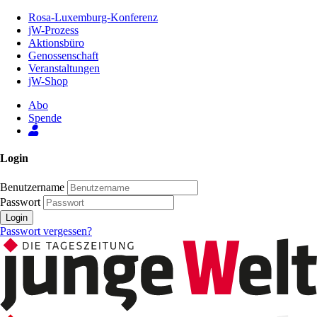
Zum
Rosa-Luxemburg-Konferenz
Inhalt
jW-Prozess
der
Aktionsbüro
Seite
Genossenschaft
Veranstaltungen
jW-Shop
Abo
Spende
Login
Benutzername
Passwort
Login
Passwort vergessen?