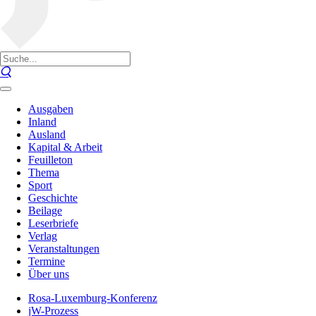
Ausgaben
Inland
Ausland
Kapital & Arbeit
Feuilleton
Thema
Sport
Geschichte
Beilage
Leserbriefe
Verlag
Veranstaltungen
Termine
Über uns
Rosa-Luxemburg-Konferenz
jW-Prozess