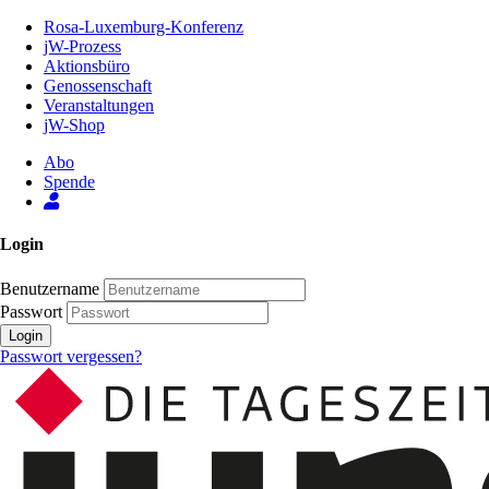
Zum
Rosa-Luxemburg-Konferenz
Inhalt
jW-Prozess
der
Aktionsbüro
Seite
Genossenschaft
Veranstaltungen
jW-Shop
Abo
Spende
Login
Benutzername
Passwort
Login
Passwort vergessen?