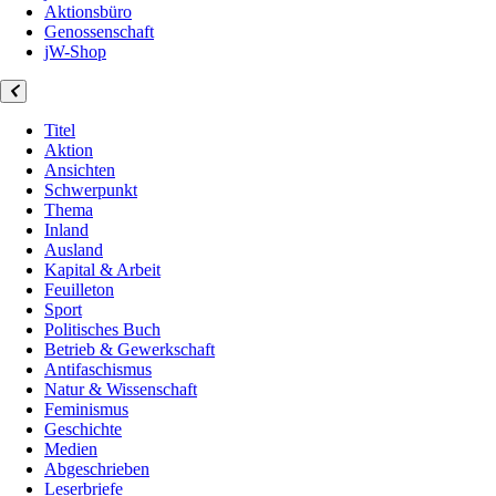
Aktionsbüro
Genossenschaft
jW-Shop
Titel
Aktion
Ansichten
Schwerpunkt
Thema
Inland
Ausland
Kapital & Arbeit
Feuilleton
Sport
Politisches Buch
Betrieb & Gewerkschaft
Antifaschismus
Natur & Wissenschaft
Feminismus
Geschichte
Medien
Abgeschrieben
Leserbriefe