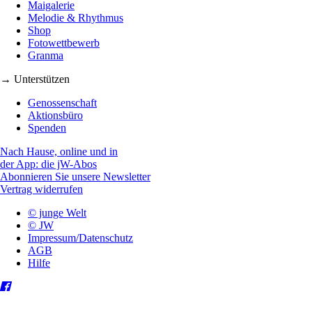
Maigalerie
Melodie & Rhythmus
Shop
Fotowettbewerb
Granma
→ Unterstützen
Genossenschaft
Aktionsbüro
Spenden
Nach Hause, online und in
der App: die jW-Abos
Abonnieren Sie unsere Newsletter
Vertrag widerrufen
© junge Welt
© JW
Impressum/Datenschutz
AGB
Hilfe