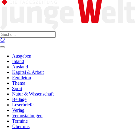
Ausgaben
Inland
Ausland
Kapital & Arbeit
Feuilleton
Thema
Sport
Natur & Wissenschaft
Beilage
Leserbriefe
Verlag
Veranstaltungen
Termine
Über uns