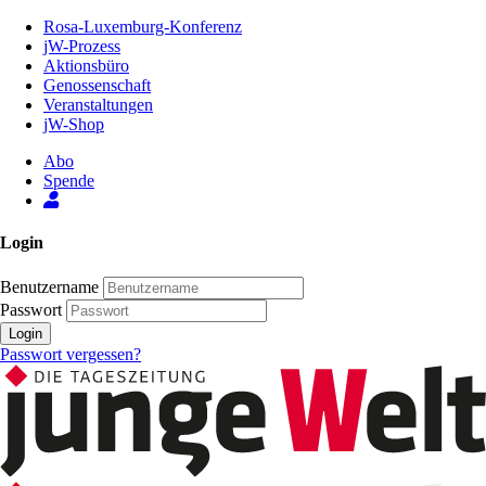
Zum
Rosa-Luxemburg-Konferenz
Inhalt
jW-Prozess
der
Aktionsbüro
Seite
Genossenschaft
Veranstaltungen
jW-Shop
Abo
Spende
Login
Benutzername
Passwort
Login
Passwort vergessen?