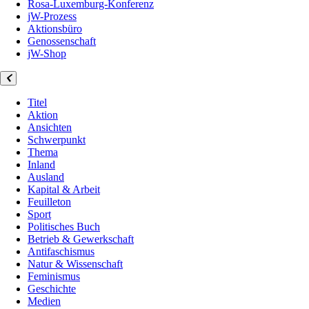
Rosa-Luxemburg-Konferenz
jW-Prozess
Aktionsbüro
Genossenschaft
jW-Shop
Titel
Aktion
Ansichten
Schwerpunkt
Thema
Inland
Ausland
Kapital & Arbeit
Feuilleton
Sport
Politisches Buch
Betrieb & Gewerkschaft
Antifaschismus
Natur & Wissenschaft
Feminismus
Geschichte
Medien