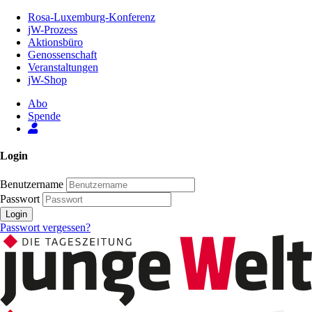
Zum
Rosa-Luxemburg-Konferenz
Inhalt
jW-Prozess
der
Aktionsbüro
Seite
Genossenschaft
Veranstaltungen
jW-Shop
Abo
Spende
Login
Benutzername
Passwort
Login
Passwort vergessen?