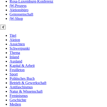
Rosa-Luxemburg-Konferenz
jW-Prozess
Aktionsbüro
Genossenschaft
jW-Shop
Titel
Aktion
Ansichten
Schwerpunkt
Thema
Inland
Ausland
Kapital & Arbeit
Feuilleton
Sport
Politisches Buch
Betrieb & Gewerkschaft
Antifaschismus
Natur & Wissenschaft
Feminismus
Geschichte
Medien