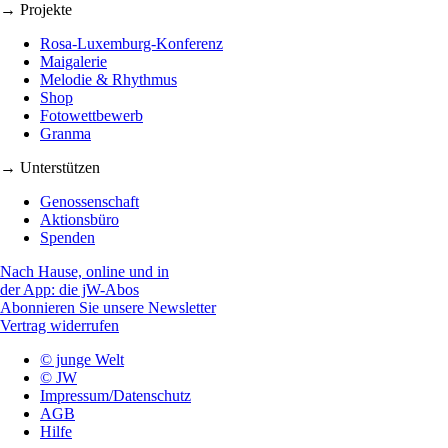
→ Projekte
Rosa-Luxemburg-Konferenz
Maigalerie
Melodie & Rhythmus
Shop
Fotowettbewerb
Granma
→ Unterstützen
Genossenschaft
Aktionsbüro
Spenden
Nach Hause, online und in
der App: die jW-Abos
Abonnieren Sie unsere Newsletter
Vertrag widerrufen
© junge Welt
© JW
Impressum/Datenschutz
AGB
Hilfe