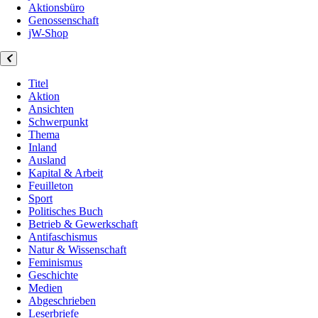
Aktionsbüro
Genossenschaft
jW-Shop
Titel
Aktion
Ansichten
Schwerpunkt
Thema
Inland
Ausland
Kapital & Arbeit
Feuilleton
Sport
Politisches Buch
Betrieb & Gewerkschaft
Antifaschismus
Natur & Wissenschaft
Feminismus
Geschichte
Medien
Abgeschrieben
Leserbriefe