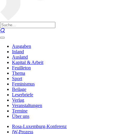
Ausgaben
Inland
Ausland
Kapital & Arbeit
Feuilleton
Thema
Sport
Feminismus
Beilage
Leserbriefe
Verlag
Veranstaltungen
Termine
Über uns
Rosa-Luxemburg-Konferenz
jW-Prozess