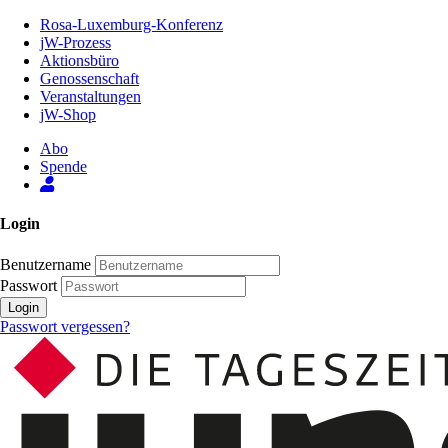
Zum
Rosa-Luxemburg-Konferenz
Inhalt
jW-Prozess
der
Aktionsbüro
Seite
Genossenschaft
Veranstaltungen
jW-Shop
Abo
Spende
Login
Benutzername
Passwort
Login
Passwort vergessen?