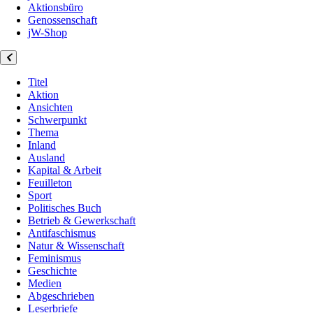
Aktionsbüro
Genossenschaft
jW-Shop
Titel
Aktion
Ansichten
Schwerpunkt
Thema
Inland
Ausland
Kapital & Arbeit
Feuilleton
Sport
Politisches Buch
Betrieb & Gewerkschaft
Antifaschismus
Natur & Wissenschaft
Feminismus
Geschichte
Medien
Abgeschrieben
Leserbriefe