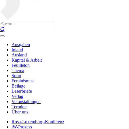
Ausgaben
Inland
Ausland
Kapital & Arbeit
Feuilleton
Thema
Sport
Feminismus
Beilage
Leserbriefe
Verlag
Veranstaltungen
Termine
Über uns
Rosa-Luxemburg-Konferenz
jW-Prozess