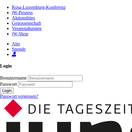
Zum
Rosa-Luxemburg-Konferenz
Inhalt
jW-Prozess
der
Aktionsbüro
Seite
Genossenschaft
Veranstaltungen
jW-Shop
Abo
Spende
Login
Benutzername
Passwort
Login
Passwort vergessen?