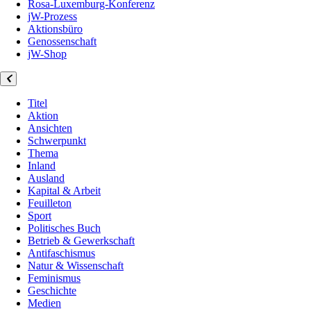
Rosa-Luxemburg-Konferenz
jW-Prozess
Aktionsbüro
Genossenschaft
jW-Shop
Titel
Aktion
Ansichten
Schwerpunkt
Thema
Inland
Ausland
Kapital & Arbeit
Feuilleton
Sport
Politisches Buch
Betrieb & Gewerkschaft
Antifaschismus
Natur & Wissenschaft
Feminismus
Geschichte
Medien