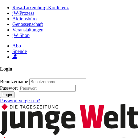
Zum
Rosa-Luxemburg-Konferenz
Inhalt
jW-Prozess
der
Aktionsbüro
Seite
Genossenschaft
Veranstaltungen
jW-Shop
Abo
Spende
Login
Benutzername
Passwort
Login
Passwort vergessen?