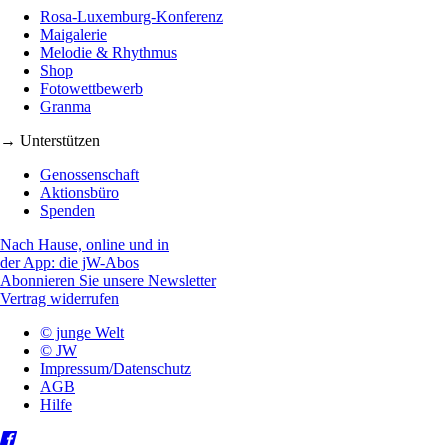
Rosa-Luxemburg-Konferenz
Maigalerie
Melodie & Rhythmus
Shop
Fotowettbewerb
Granma
→ Unterstützen
Genossenschaft
Aktionsbüro
Spenden
Nach Hause, online und in
der App: die jW-Abos
Abonnieren Sie unsere Newsletter
Vertrag widerrufen
© junge Welt
© JW
Impressum/Datenschutz
AGB
Hilfe