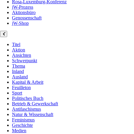
Rosa-Luxemburg-Konferenz
jW-Prozess
Aktionsbüro
Genossenschaft
jW-Shop
Titel
Aktion
Ansichten
Schwerpunkt
Thema
Inland
Ausland
Kapital & Arbeit
Feuilleton
Sport
Politisches Buch
Betrieb & Gewerkschaft
Antifaschismus
Natur & Wissenschaft
Feminismus
Geschichte
Medien