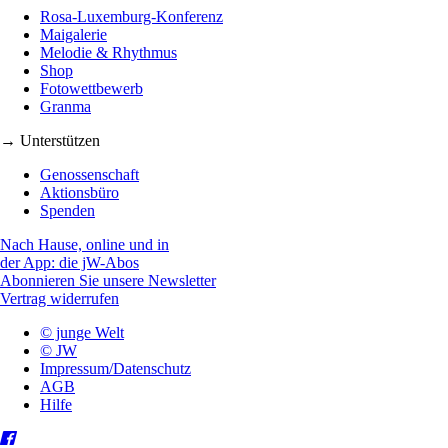
Rosa-Luxemburg-Konferenz
Maigalerie
Melodie & Rhythmus
Shop
Fotowettbewerb
Granma
→ Unterstützen
Genossenschaft
Aktionsbüro
Spenden
Nach Hause, online und in
der App: die jW-Abos
Abonnieren Sie unsere Newsletter
Vertrag widerrufen
© junge Welt
© JW
Impressum/Datenschutz
AGB
Hilfe