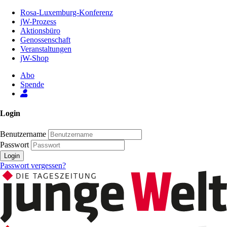
Zum
Rosa-Luxemburg-Konferenz
Inhalt
jW-Prozess
der
Aktionsbüro
Seite
Genossenschaft
Veranstaltungen
jW-Shop
Abo
Spende
Login
Benutzername
Passwort
Login
Passwort vergessen?