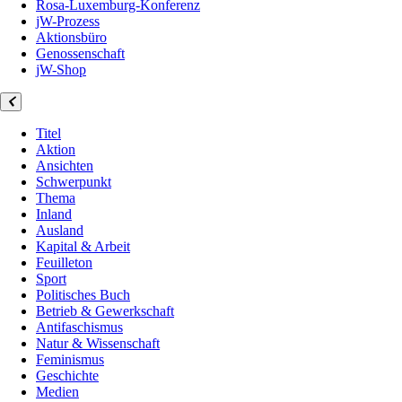
Rosa-Luxemburg-Konferenz
jW-Prozess
Aktionsbüro
Genossenschaft
jW-Shop
Titel
Aktion
Ansichten
Schwerpunkt
Thema
Inland
Ausland
Kapital & Arbeit
Feuilleton
Sport
Politisches Buch
Betrieb & Gewerkschaft
Antifaschismus
Natur & Wissenschaft
Feminismus
Geschichte
Medien