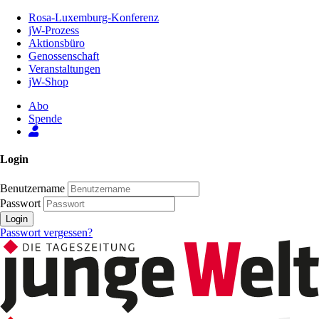
Zum
Rosa-Luxemburg-Konferenz
Inhalt
jW-Prozess
der
Aktionsbüro
Seite
Genossenschaft
Veranstaltungen
jW-Shop
Abo
Spende
Login
Benutzername
Passwort
Login
Passwort vergessen?