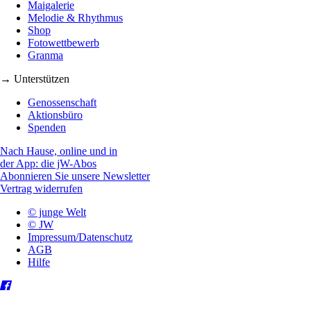
Maigalerie
Melodie & Rhythmus
Shop
Fotowettbewerb
Granma
→ Unterstützen
Genossenschaft
Aktionsbüro
Spenden
Nach Hause, online und in
der App: die jW-Abos
Abonnieren Sie unsere Newsletter
Vertrag widerrufen
© junge Welt
© JW
Impressum/Datenschutz
AGB
Hilfe